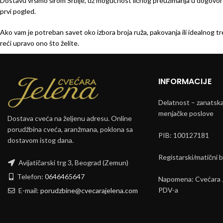
Dostavu vršimo širom Srbije, uz mogućnost ličnog preuzimanja u dogovor
prvi pogled.
Ako vam je potreban savet oko izbora broja ruža, pakovanja ili idealnog 
reći upravo ono što želite.
INFORMACIJE
Delatnost – zanatska 
menjačke poslove
Dostava cveća na željenu adresu. Online
porudžbina cveća, aranžmana, poklona sa
PIB: 100127181
dostavom istog dana.
Registarski/matični 
Avijatičarski trg 3, Beograd (Zemun)
Telefon:
0646465647
Napomena: Cvećara J
PDV-a
E-mail:
porudzbine@cvecarajelena.com