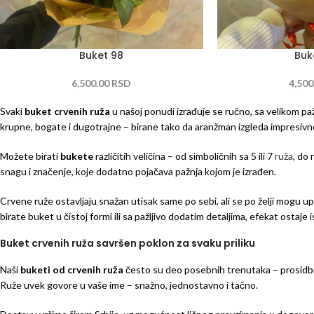
Buket 98
Buk
6,500.00
RSD
4,500
Svaki
buket crvenih ruža
u našoj ponudi izrađuje se ručno, sa velikom p
krupne, bogate i dugotrajne – birane tako da aranžman izgleda impresivn
Možete birati
bukete
različitih veličina – od simboličnih sa 5 ili 7
ruža
, do 
snagu i značenje, koje dodatno pojačava pažnja kojom je izrađen.
Crvene ruže ostavljaju snažan utisak same po sebi, ali se po želji mogu u
birate buket u čistoj formi ili sa pažljivo dodatim detaljima, efekat ostaje
Buket crvenih ruža savršen poklon za svaku priliku
Naši
buketi od crvenih ruža
često su deo posebnih trenutaka – prosidbi,
Ruže uvek govore u vaše ime – snažno, jednostavno i tačno.