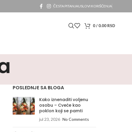
ČESTA PITANJA
USLOVI KORIŠĆENJA
0
/
0.00
RSD
ža
POSLEDNJE SA BLOGA
Kako iznenaditi voljenu
osobu – Cveće kao
poklon koji se pamti
jul 23, 2026
No Comments