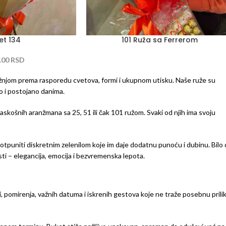
et 134
101 Ruža sa Ferrerom
.00
RSD
ažnjom prema rasporedu cvetova, formi i ukupnom utisku. Naše ruže su
o i postojano danima.
raskošnih aranžmana sa 25, 51 ili čak 101 ružom. Svaki od njih ima svoju
potpuniti diskretnim zelenilom koje im daje dodatnu punoću i dubinu. Bilo 
 isti – elegancija, emocija i bezvremenska lepota.
 pomirenja, važnih datuma i iskrenih gestova koje ne traže posebnu prilik