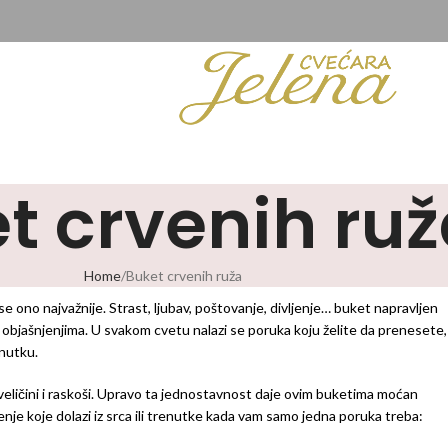
t crvenih ru
Home
Buket crvenih ruža
e ono najvažnije. Strast, ljubav, poštovanje, divljenje… buket napravljen
 objašnjenjima. U svakom cvetu nalazi se poruka koju želite da prenesete,
enutku.
, veličini i raskoši. Upravo ta jednostavnost daje ovim buketima moćan
njenje koje dolazi iz srca ili trenutke kada vam samo jedna poruka treba: