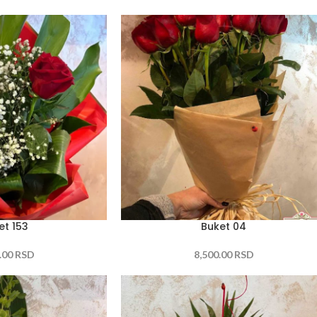
et 153
Buket 04
.00
RSD
8,500.00
RSD