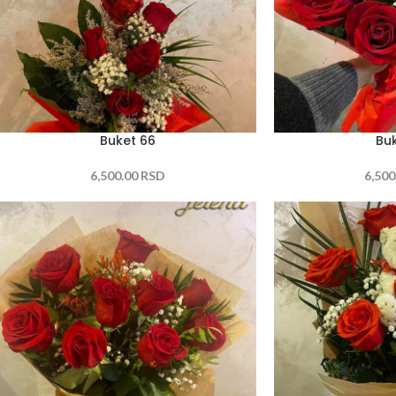
Buket 66
Buk
6,500.00
RSD
6,500