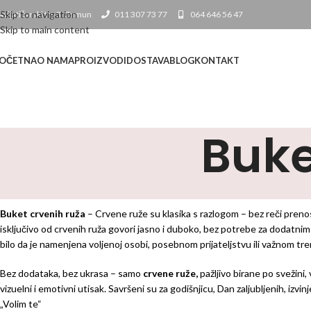
Skip to navigation
Avijatičarski trg 3, Zemun
011 307 73 77
064 646 56 47
Skip to main content
OČETNA
O NAMA
PROIZVODI
DOSTAVA
BLOG
KONTAKT
Buke
Buket crvenih ruža
– Crvene ruže su klasika s razlogom – bez reči prenos
isključivo od crvenih ruža govori jasno i duboko, bez potrebe za dodatnim
bilo da je namenjena voljenoj osobi, posebnom prijateljstvu ili važnom tr
Bez dodataka, bez ukrasa – samo
crvene ruže,
pažljivo birane po svežini
vizuelni i emotivni utisak. Savršeni su za godišnjicu, Dan zaljubljenih, izvi
„Volim te“