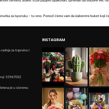
enom terminu. Buket stiže pažljivo upakovan, spreman da oduševi već na
trenutka za isporuku – tu smo. Pomoći ćemo vam da izaberete buket koji ć
INSTAGRAM
radnja za trgovinu i
broj: 55967032
elena je u sistemu