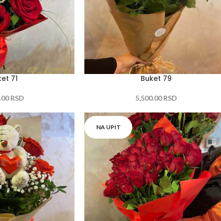
et 71
Buket 79
.00
RSD
5,500.00
RSD
NA UPIT