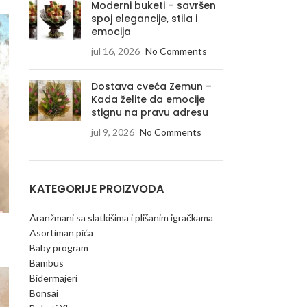
Moderni buketi – savršen
spoj elegancije, stila i
emocija
jul 16, 2026
No Comments
Dostava cveća Zemun –
Kada želite da emocije
stignu na pravu adresu
jul 9, 2026
No Comments
KATEGORIJE PROIZVODA
Aranžmani sa slatkišima i plišanim igračkama
Asortiman pića
Baby program
Bambus
Bidermajeri
Bonsai