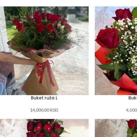
Buket ruža L
Buk
14,000.00
RSD
4,500