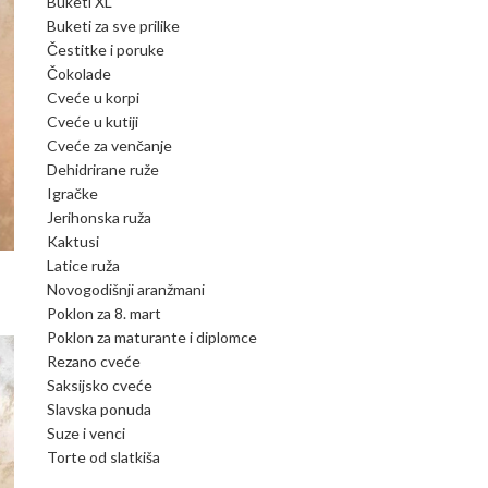
Buketi XL
Buketi za sve prilike
Čestitke i poruke
Čokolade
Cveće u korpi
Cveće u kutiji
Cveće za venčanje
Dehidrirane ruže
Igračke
Jerihonska ruža
Kaktusi
Latice ruža
Novogodišnji aranžmani
Poklon za 8. mart
Poklon za maturante i diplomce
Rezano cveće
Saksijsko cveće
Slavska ponuda
Suze i venci
Torte od slatkiša