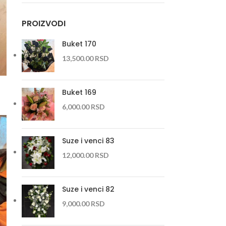
PROIZVODI
Buket 170
13,500.00
RSD
Buket 169
6,000.00
RSD
Suze i venci 83
12,000.00
RSD
Suze i venci 82
9,000.00
RSD