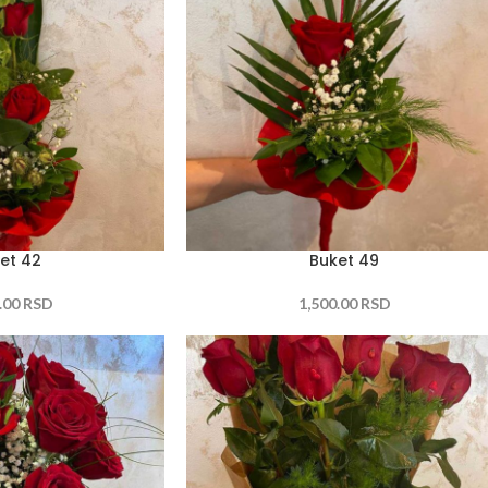
et 42
Buket 49
.00
RSD
1,500.00
RSD