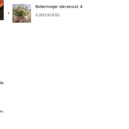
Bidermajer iskrenost 4
6,000.00
RSD
da
u.