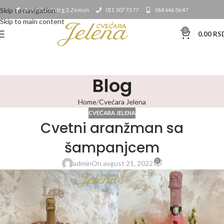
Skip to navigation
Avijatičarski trg 3, Zemun
011 307 73 77
064 646 56 47
Skip to main content
0
0.00
RS
Blog
Home
Cvećara Jelena
CVEĆARA JELENA
Cvetni aranžman sa
šampanjcem
0
admin
On avgust 21, 2022