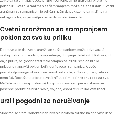
želite da se primalac oseća brižno i cenjeno, ali ne znate šta bi ste mu
poklonili?
Cvetni aranžman sa šampanjcem može da spasi dan!
Cvetni
aranžman sa šampanjcem je odličan način da pokažemo da mislimo na
nekoga na lak, ali promišljen način da im ulepšamo dan.
Cvetni aranžman sa šampanjcem
poklon za svaku priliku
Dobra vest je da cvetni aranžman sa šampanjcem može odgovarati
svakoj prilici – rođendani, unapređenje, dobijanje deteta itd. Kakva god
da je prilika, očigledno traži malo šampanjca. Mislili smo da bi bilo
prikladno napraviti poklon koji nudi i cveće i šampanjac. Cveće
predstavlja mnogo stvari u zavisnosti od vrste,
ruža za ljubav, lala za
negu
itd. Boca šampanjca ne znači ništa
osim lepih trenutaka za sve
.
Možete učiniti svoj poklon još ličnijim dodavanjem personalizovane
posebne poruke da biste svojoj voljenoj osobi rekli koliko vam znači.
Brzi i pogodni za naručivanje
Suočimo se s tim, ponekad naručivanje poklona sklizne na dno vaše liste