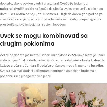
dobijate, ako je poklon cvetni aranžman!
Cveće je jedan od
najatraktivnijih poklona
i može da ulepša svaku prostoriju u bilo kom
domu. Bez obzira na boju, stil ili namenu – izgleda dobro gde god da ga
stavite u bilo koju prostoriju. Takođe može napraviti još lepši izgled te
prostorije sa svojim bojama i svojom lepotom.
Uvek se mogu kombinovati sa
drugim poklonima
Želite da dodate još nešto u isporuku poklona
cveća
kako biste je učinili
malo ličnijom? Lako, dodajte
kutiju čokolade
da kažete hvala,
balon
da
kažete srećan rođendan ili dodajte
plišanog medu
ili
mekanu igračku
.
Sve su ovo mali dodaci koji mnogo doprinose da poklon bude malo
posebniji i ličniji nego što već jeste.