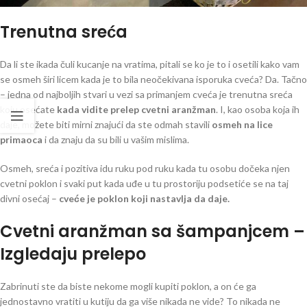
Trenutna sreća
Da li ste ikada čuli kucanje na vratima, pitali se ko je to i osetili kako vam
se osmeh širi licem kada je to bila neočekivana isporuka cveća? Da. Tačno
– jedna od najboljih stvari u vezi sa primanjem cveća je trenutna sreća
koju osećate
kada vidite prelep cvetni aranžman
. I, kao osoba koja ih
daje, možete biti mirni znajući da ste odmah stavili
osmeh na lice
primaoca
i da znaju da su bili u vašim mislima.
Osmeh, sreća i pozitiva idu ruku pod ruku kada tu osobu dočeka njen
cvetni poklon i svaki put kada uđe u tu prostoriju podsetiće se na taj
divni osećaj –
cveće je poklon koji nastavlja da daje.
Cvetni aranžman sa šampanjcem –
Izgledaju prelepo
Zabrinuti ste da biste nekome mogli kupiti poklon, a on će ga
jednostavno vratiti u kutiju da ga više nikada ne vide? To nikada ne