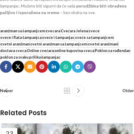
šampanjac. Možete biti sigurni da će vaša
porudžbina biti obrađena
pažljivo i isporučena na vreme
– bez obzira na sve.
aranžman sa šampanjcem
cvecara
Cvećara Jelena
cvece
cveće i flaša šampanjca
cveće i šampanjac
cveće sa šampanjcem
cvetni aranžman
cvetni aranžman sa šampanjcem
cvetni aranžmani
dostava cveca
Online cvećara
online kupovina cveca
Poklon za rođendan
poklon za svaku priliku
šampanjac
Newer
Older
Related Posts
23