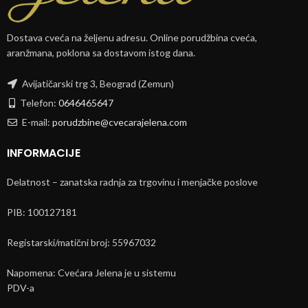
Dostava cveća na željenu adresu. Online porudžbina cveća,
aranžmana, poklona sa dostavom istog dana.
Avijatičarski trg 3, Beograd (Zemun)
Telefon:
0646465647
E-mail:
porudzbine@cvecarajelena.com
INFORMACIJE
Delatnost – zanatska radnja za trgovinu i menjačke poslove
PIB: 100127181
Registarski/matični broj: 55967032
Napomena: Cvećara Jelena je u sistemu
PDV-a