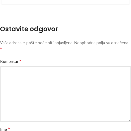
Ostavite odgovor
Vaša adresa e-pošte neće biti objavljena.
Neophodna polja su označena
*
*
Komentar
*
Ime