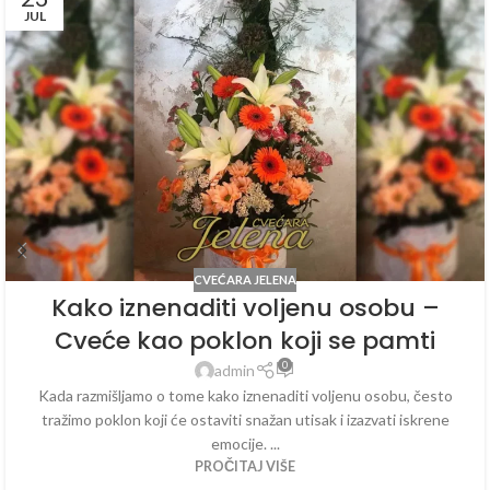
JUL
CVEĆARA JELENA
Kako iznenaditi voljenu osobu –
Cveće kao poklon koji se pamti
0
admin
Kada razmišljamo o tome kako iznenaditi voljenu osobu, često
tražimo poklon koji će ostaviti snažan utisak i izazvati iskrene
emocije. ...
PROČITAJ VIŠE