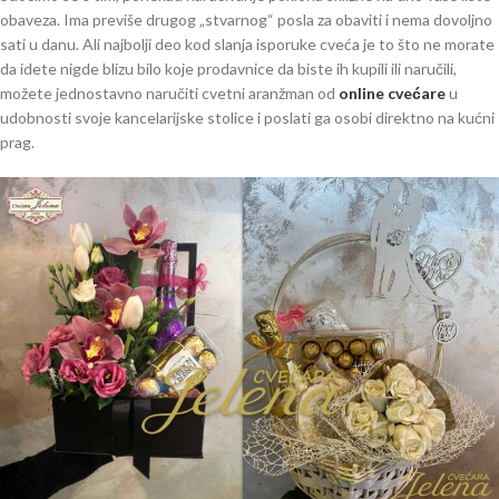
obaveza. Ima previše drugog „stvarnog“ posla za obaviti i nema dovoljno
sati u danu. Ali najbolji deo kod slanja isporuke cveća je to što ne morate
da idete nigde blizu bilo koje prodavnice da biste ih kupili ili naručili,
možete jednostavno naručiti cvetni aranžman od
online cvećare
u
udobnosti svoje kancelarijske stolice i poslati ga osobi direktno na kućni
prag.