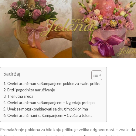
Sadržaj
Cvetni aranžman sa šampanjcem poklon za svaku priliku
Brzi i pogodni za naručivanje
Trenutna sreća
Cvetni aranžman sa šampanjcem – Izgledaju prelepo
Uvek se mogu kombinovati sa drugim poklonima
Cvetni aranžmani sa šampanjcem – Cvećara Jelena
Pronalaženje poklona za bilo koju priliku je velika odgovornost – znate da