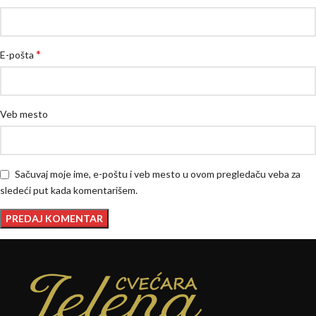
*
E-pošta
Veb mesto
Sačuvaj moje ime, e-poštu i veb mesto u ovom pregledaču veba za
sledeći put kada komentarišem.