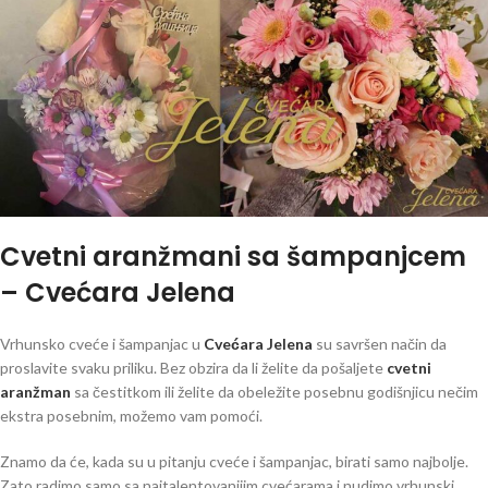
Cvetni aranžmani sa šampanjcem
– Cvećara Jelena
Vrhunsko cveće i šampanjac u
Cvećara Jelena
su savršen način da
proslavite svaku priliku. Bez obzira da li želite da pošaljete
c
vetni
aranžman
sa čestitkom ili želite da obeležite posebnu godišnjicu nečim
ekstra posebnim, možemo vam pomoći.
Znamo da će, kada su u pitanju cveće i šampanjac, birati samo najbolje.
Zato radimo samo sa najtalentovanijim cvećarama i nudimo vrhunski