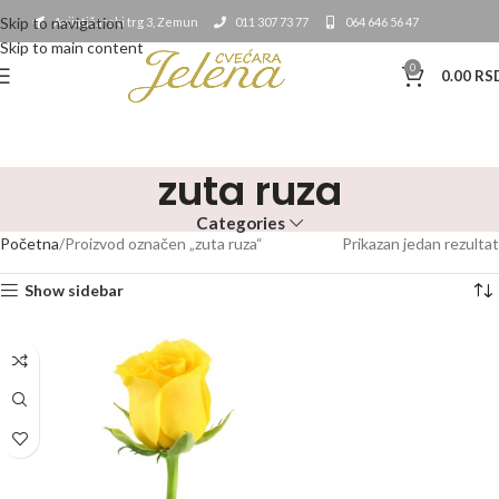
Skip to navigation
Avijatičarski trg 3, Zemun
011 307 73 77
064 646 56 47
Skip to main content
0
0.00
RS
zuta ruza
Categories
Početna
Proizvod označen „zuta ruza“
Prikazan jedan rezultat
Show sidebar