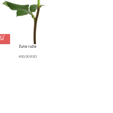
Žuta ruža
400.00
RSD