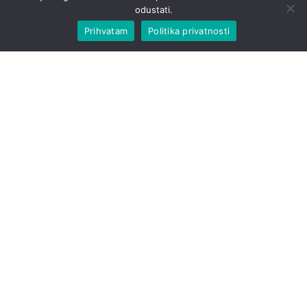
odustati.
Prihvatam
Politika privatnosti