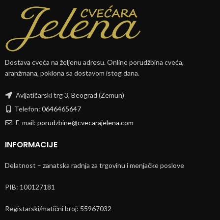
Dostava cveća na željenu adresu. Online porudžbina cveća,
aranžmana, poklona sa dostavom istog dana.
Avijatičarski trg 3, Beograd (Zemun)
Telefon:
0646465647
E-mail:
porudzbine@cvecarajelena.com
INFORMACIJE
Delatnost – zanatska radnja za trgovinu i menjačke poslove
PIB: 100127181
Registarski/matični broj: 55967032