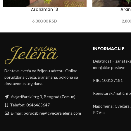
Aranžman 13
Aran
6,000.00
RSD
2,80
INFORMACIJE
Delatnost – zanatska 
menjačke poslove
Dostava cveća na željenu adresu. Online
porudžbina cveća, aranžmana, poklona sa
PIB: 100127181
dostavom istog dana.
Registarski/matični 
Avijatičarski trg 3, Beograd (Zemun)
Telefon:
0646465647
Napomena: Cvećara J
PDV-a
E-mail:
porudzbine@cvecarajelena.com