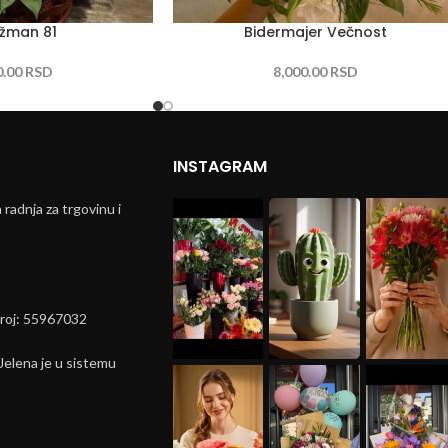
žman 81
Bidermajer Večnost
0.00
RSD
8,000.00
RSD
INSTAGRAM
radnja za trgovinu i
broj: 55967032
elena je u sistemu