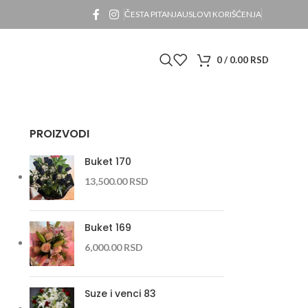
ČESTA PITANJA
USLOVI KORIŠĆENJA
0
/
0.00
RSD
PROIZVODI
Buket 170
13,500.00
RSD
Buket 169
6,000.00
RSD
Suze i venci 83