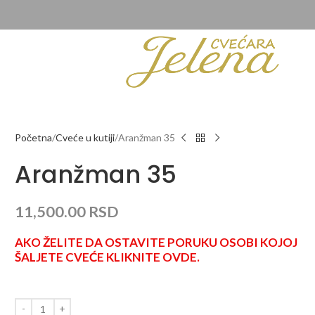
Početna
Cveće u kutiji
Aranžman 35
Aranžman 35
11,500.00
RSD
AKO ŽELITE DA OSTAVITE PORUKU OSOBI KOJOJ
ŠALJETE CVEĆE KLIKNITE OVDE.