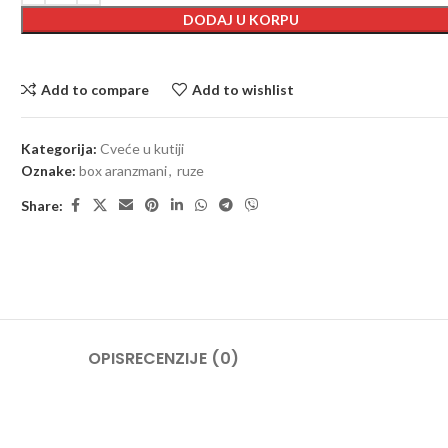
DODAJ U KORPU
Add to compare
Add to wishlist
Kategorija:
Cveće u kutiji
Oznake:
box aranzmani
,
ruze
Share:
OPIS
RECENZIJE (0)