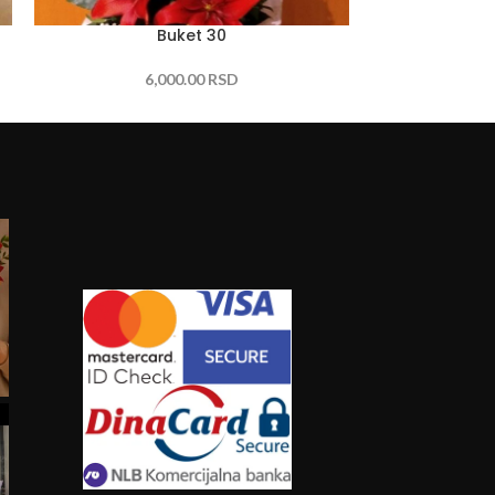
Buket 30
6,000.00
RSD
8