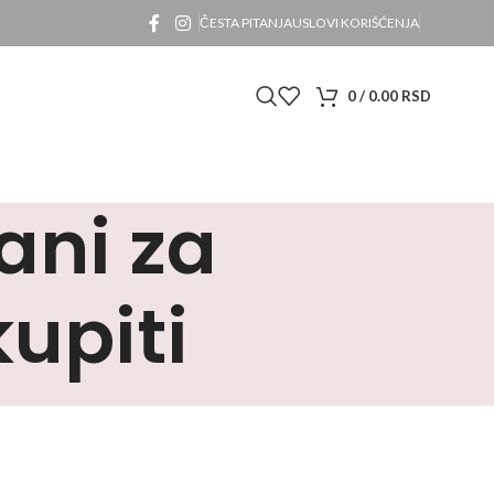
ČESTA PITANJA
USLOVI KORIŠĆENJA
0
/
0.00
RSD
ani za
kupiti