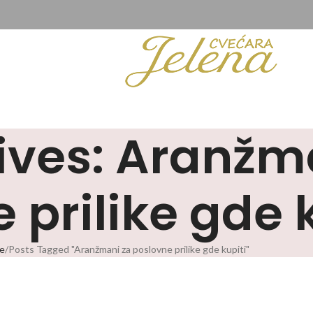
ives: Aranžm
 prilike gde 
e
Posts Tagged "Aranžmani za poslovne prilike gde kupiti"