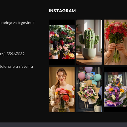
INSTAGRAM
radnja za trgovinu i
broj: 55967032
elena je u sistemu