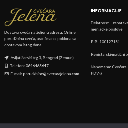
INFORMACIJE
Delatnost – zanatska 
menjačke poslove
Dostava cveća na željenu adresu. Online
porudžbina cveća, aranžmana, poklona sa
PIB: 100127181
dostavom istog dana.
Registarski/matični 
Avijatičarski trg 3, Beograd (Zemun)
Telefon:
0646465647
Napomena: Cvećara J
PDV-a
E-mail:
porudzbine@cvecarajelena.com