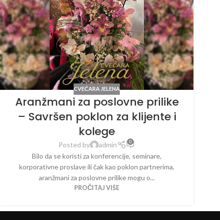
CVEĆARA JELENA
Aranžmani za poslovne prilike
– Savršen poklon za klijente i
kolege
0
Posted by
admin
Bilo da se koristi za konferencije, seminare,
korporativne proslave ili čak kao poklon partnerima,
aranžmani za poslovne prilike mogu o...
PROČITAJ VIŠE