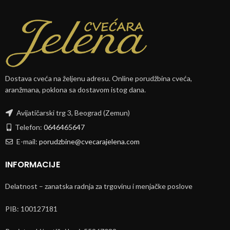
Dostava cveća na željenu adresu. Online porudžbina cveća,
aranžmana, poklona sa dostavom istog dana.
Avijatičarski trg 3, Beograd (Zemun)
Telefon:
0646465647
E-mail:
porudzbine@cvecarajelena.com
INFORMACIJE
Delatnost – zanatska radnja za trgovinu i menjačke poslove
PIB: 100127181