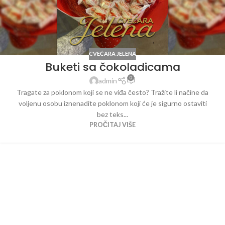
CVEĆARA JELENA
Buketi sa čokoladicama
0
admin
Tragate za poklonom koji se ne viđa često? Tražite li načine da
voljenu osobu iznenadite poklonom koji će je sigurno ostaviti
bez teks...
PROČITAJ VIŠE