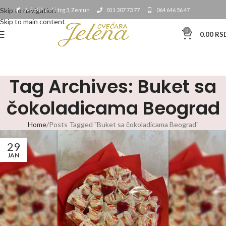
Skip to navigation
Avijatičarski trg 3, Zemun
011 307 73 77
064 646 56 47
Skip to main content
0
0.00
RS
Tag Archives: Buket sa
čokoladicama Beograd
Home
Posts Tagged "Buket sa čokoladicama Beograd"
29
JAN