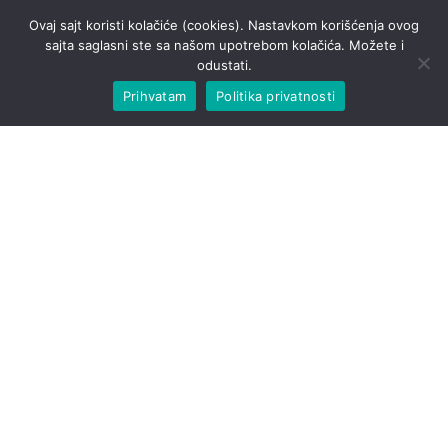
Ovaj sajt koristi kolačiće (cookies). Nastavkom korišćenja ovog
sajta saglasni ste sa našom upotrebom kolačića. Možete i
odustati.
Prihvatam
Politika privatnosti