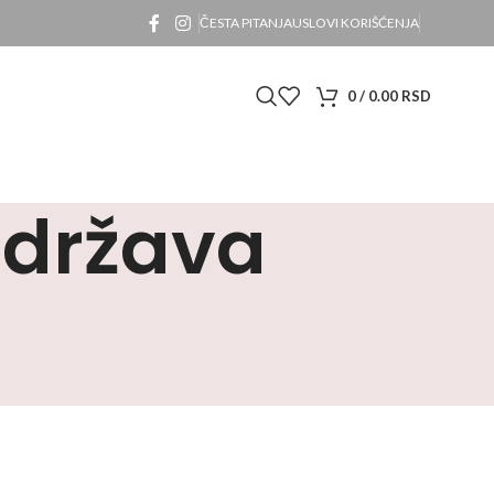
ČESTA PITANJA
USLOVI KORIŠĆENJA
0
/
0.00
RSD
održava