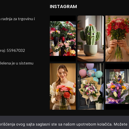
INSTAGRAM
radnja za trgovinu i
broj: 55967032
elena je u sistemu
korišćenja ovog sajta saglasni ste sa našom upotrebom kolačića. Možete i