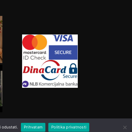
 odustati.
Prihvatam
Politika privatnosti