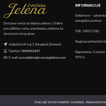
INFORMACIJE
Delatnost – zanatska 
menjačke poslove
Dostava cveća na željenu adresu. Online
porudžbina cveća, aranžmana, poklona sa
PIB: 100127181
dostavom istog dana.
Registarski/matični 
Avijatičarski trg 3, Beograd (Zemun)
Telefon:
0646465647
Napomena: Cvećara J
PDV-a
E-mail:
porudzbine@cvecarajelena.com
Ovaj sajt koristi kolačiće (cookies). Nastavkom 