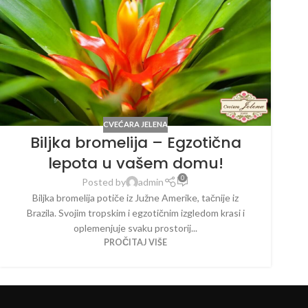
CVEĆARA JELENA
Biljka bromelija – Egzotična
lepota u vašem domu!
0
Posted by
admin
Biljka bromelija potiče iz Južne Amerike, tačnije iz
Brazila. Svojim tropskim i egzotičnim izgledom krasi i
oplemenjuje svaku prostorij...
PROČITAJ VIŠE