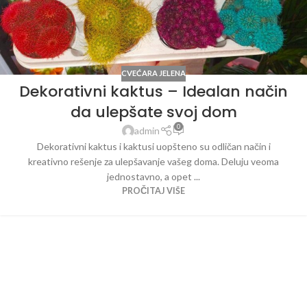
CVEĆARA JELENA
Dekorativni kaktus – Idealan način
da ulepšate svoj dom
0
admin
Dekorativni kaktus i kaktusi uopšteno su odličan način i
kreativno rešenje za ulepšavanje vašeg doma. Deluju veoma
jednostavno, a opet ...
PROČITAJ VIŠE