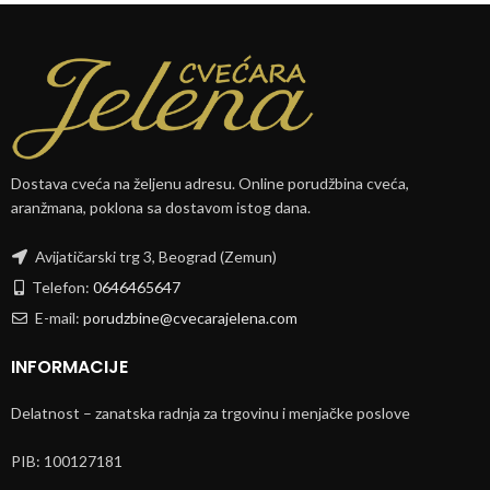
Dostava cveća na željenu adresu. Online porudžbina cveća,
aranžmana, poklona sa dostavom istog dana.
Avijatičarski trg 3, Beograd (Zemun)
Telefon:
0646465647
E-mail:
porudzbine@cvecarajelena.com
INFORMACIJE
Delatnost – zanatska radnja za trgovinu i menjačke poslove
PIB: 100127181