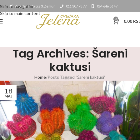
Skip to navigation
Avijatičarski trg 3, Zemun
011 307 73 77
064 646 56 47
Skip to main content
0
0.00
RS
Tag Archives: Šareni
kaktusi
Home
Posts Tagged "Šareni kaktusi"
18
MAJ