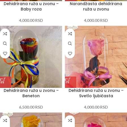
Dehidrirana ruža u zvonu –
Narandžasta dehidrirana
Baby roza
ruža u zvonu
4,000.00
RSD
4,000.00
RSD
Dehidrirana ruža u zvonu –
Dehidrirana ruža u zvonu –
Beneton
Svetlo ljubičasta
6,500.00
RSD
4,000.00
RSD