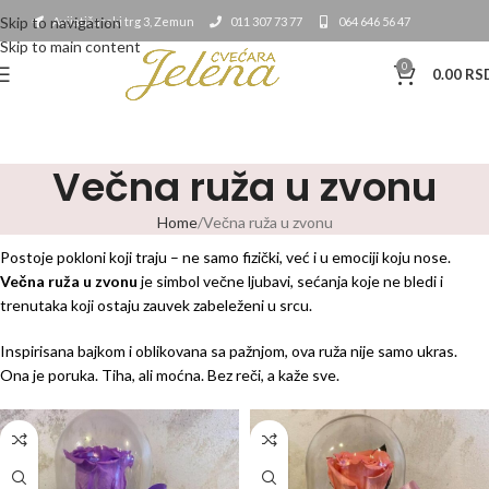
Skip to navigation
Avijatičarski trg 3, Zemun
011 307 73 77
064 646 56 47
Skip to main content
0
0.00
RS
Večna ruža u zvonu
Home
Večna ruža u zvonu
Postoje pokloni koji traju – ne samo fizički, već i u emociji koju nose.
Večna ruža u zvonu
je simbol večne ljubavi, sećanja koje ne bledi i
trenutaka koji ostaju zauvek zabeleženi u srcu.
Inspirisana bajkom i oblikovana sa pažnjom, ova ruža nije samo ukras.
Ona je poruka. Tiha, ali moćna. Bez reči, a kaže sve.