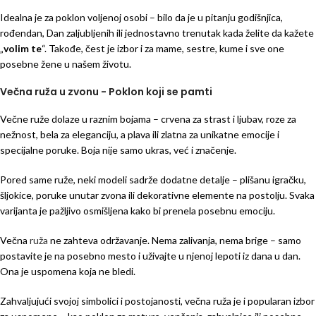
Idealna je za poklon voljenoj osobi – bilo da je u pitanju godišnjica,
rođendan, Dan zaljubljenih ili jednostavno trenutak kada želite da kažete
„
volim te
“. Takođe, čest je izbor i za mame, sestre, kume i sve one
posebne žene u našem životu.
Večna ruža u zvonu - Poklon koji se pamti
Večne ruže dolaze u raznim bojama – crvena za strast i ljubav, roze za
nežnost, bela za eleganciju, a plava ili zlatna za unikatne emocije i
specijalne poruke. Boja nije samo ukras, već i značenje.
Pored same ruže, neki modeli sadrže dodatne detalje – plišanu igračku,
šljokice, poruke unutar zvona ili dekorativne elemente na postolju. Svaka
varijanta je pažljivo osmišljena kako bi prenela posebnu emociju.
Večna
ruža
ne zahteva održavanje. Nema zalivanja, nema brige – samo
postavite je na posebno mesto i uživajte u njenoj lepoti iz dana u dan.
Ona je uspomena koja ne bledi.
Zahvaljujući svojoj simbolici i postojanosti, večna ruža je i popularan izbor