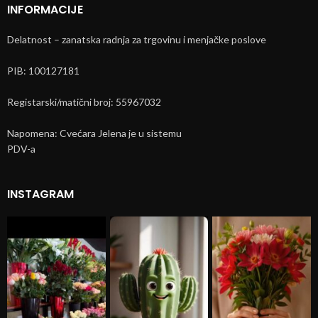
INFORMACIJE
Delatnost – zanatska radnja za trgovinu i menjačke poslove
PIB: 100127181
Registarski/matični broj: 55967032
Napomena: Cvećara Jelena je u sistemu
PDV-a
INSTAGRAM