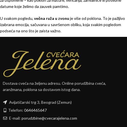
za uspomene – kao poklon za mature, venčanja, zahvalnice ili posebne
datume koje želimo da zauvek pamtimo.
U svakom pogledu,
večna ruža u zvonu
je više od poklona. To je pažljivo
izabrana emocija, sačuvana u savršenom obliku, koja svakim pogledom
podseća na ono što je zaista važno.
Dostava cveća na željenu adresu. Online porudžbina cveća,
aranžmana, poklona sa dostavom istog dana.
Avijatičarski trg 3, Beograd (Zemun)
Telefon:
0646465647
E-mail:
porudzbine@cvecarajelena.com