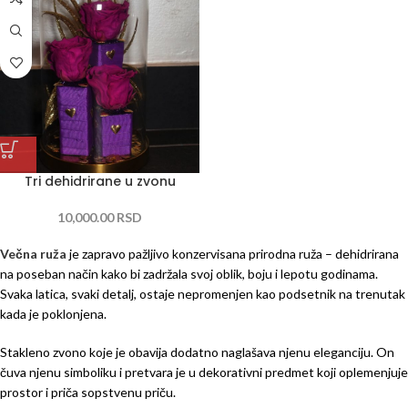
Tri dehidrirane u zvonu
10,000.00
RSD
Večna ruža
je zapravo pažljivo konzervisana prirodna ruža – dehidrirana
na poseban način kako bi zadržala svoj oblik, boju i lepotu godinama.
Svaka latica, svaki detalj, ostaje nepromenjen kao podsetnik na trenutak
kada je poklonjena.
Stakleno zvono koje je obavija dodatno naglašava njenu eleganciju. On
čuva njenu simboliku i pretvara je u dekorativni predmet koji oplemenjuje
prostor i priča sopstvenu priču.