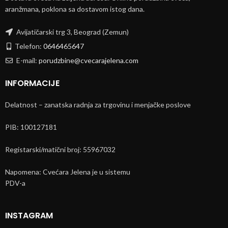
aranžmana, poklona sa dostavom istog dana.
Avijatičarski trg 3, Beograd (Zemun)
Telefon:
0646465647
E-mail:
porudzbine@cvecarajelena.com
INFORMACIJE
Delatnost – zanatska radnja za trgovinu i menjačke poslove
PIB: 100127181
Registarski/matični broj: 55967032
Napomena: Cvećara Jelena je u sistemu
PDV-a
INSTAGRAM