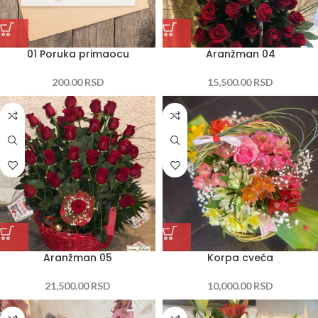
01 Poruka primaocu
Aranžman 04
200.00
RSD
15,500.00
RSD
Aranžman 05
Korpa cveća
21,500.00
RSD
10,000.00
RSD