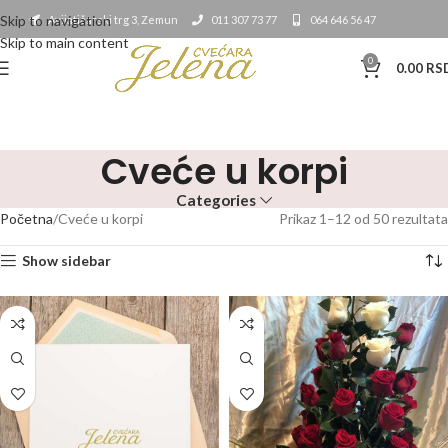
Skip to navigation
Avijatičarski trg 3, Zemun
011 307 73 77
064 646 56 47
Skip to main content
0
0.00
RS
Cveće u korpi
Categories
Početna
Cveće u korpi
Prikaz 1–12 od 50 rezultata
Show sidebar