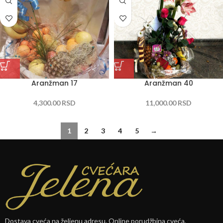
Aranžman 17
Aranžman 40
4,300.00
RSD
11,000.00
RSD
1
2
3
4
5
→
Dostava cveća na željenu adresu. Online porudžbina cveća,