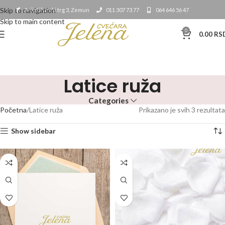
Skip to navigation
Avijatičarski trg 3, Zemun
011 307 73 77
064 646 56 47
Skip to main content
0
0.00
RS
Latice ruža
Categories
Početna
Latice ruža
Prikazano je svih 3 rezultata
Show sidebar