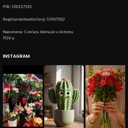
PIB: 100127181
Registarski/matični broj: 55967032
Napomena: Cvećara Jelena je u sistemu
PDV-a
INSTAGRAM