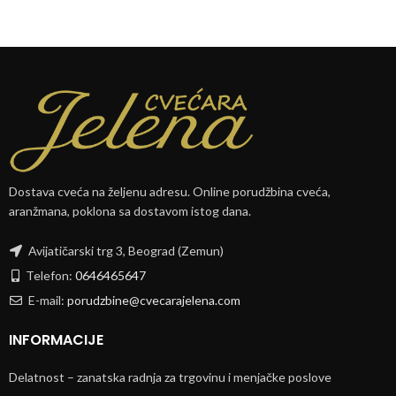
Dostava cveća na željenu adresu. Online porudžbina cveća,
aranžmana, poklona sa dostavom istog dana.
Avijatičarski trg 3, Beograd (Zemun)
Telefon:
0646465647
E-mail:
porudzbine@cvecarajelena.com
INFORMACIJE
Delatnost – zanatska radnja za trgovinu i menjačke poslove