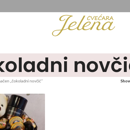
koladni novči
načen „čokoladni novčić“
Sho