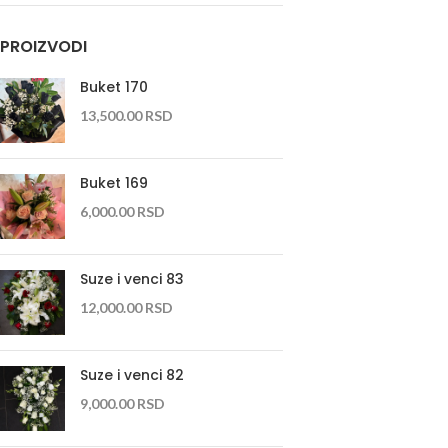
PROIZVODI
Buket 170
13,500.00
RSD
Buket 169
6,000.00
RSD
Suze i venci 83
12,000.00
RSD
Suze i venci 82
9,000.00
RSD