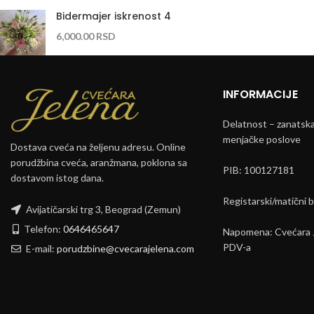
Bidermajer iskrenost 4
6,000.00
RSD
INFORMACIJE
Delatnost – zanatska 
menjačke poslove
Dostava cveća na željenu adresu. Online
porudžbina cveća, aranžmana, poklona sa
PIB: 100127181
dostavom istog dana.
Registarski/matični 
Avijatičarski trg 3, Beograd (Zemun)
Telefon:
0646465647
Napomena: Cvećara J
PDV-a
E-mail:
porudzbine@cvecarajelena.com