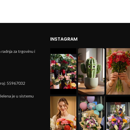
INSTAGRAM
radnja za trgovinu i
broj: 55967032
elena je u sistemu