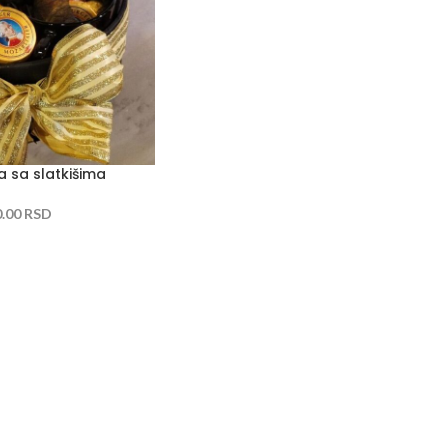
a sa slatkišima
0.00
RSD