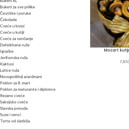
Buketi XL
Buketi za sve prilike
Čestitke i poruke
Čokolade
Cveće u korpi
Cveće u kutiji
Cveće za venčanje
Dehidrirane ruže
Mozart kutij
Igračke
Jerihonska ruža
7,85
Kaktusi
Latice ruža
Novogodišnji aranžmani
Poklon za 8. mart
Poklon za maturante i diplomce
Rezano cveće
Saksijsko cveće
Slavska ponuda
Suze i venci
Torte od slatkiša