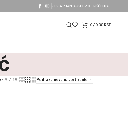
ČESTA PITANJA
USLOVI KORIŠĆENJA
0
/
0.00
RSD
ć
w
9
18