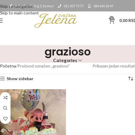
Skip to navigation
Avijatičarski trg 3, Zemun
011 307 73 77
064 646 56 47
Skip to main content
0
0.00
RS
grazioso
Categories
Početna
Proizvod označen „grazioso“
Prikazan jedan rezultat
Show sidebar