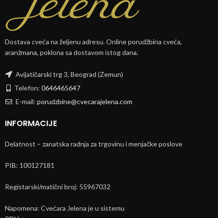
Dostava cveća na željenu adresu. Online porudžbina cveća,
aranžmana, poklona sa dostavom istog dana.
Avijatičarski trg 3, Beograd (Zemun)
Telefon:
0646465647
E-mail:
porudzbine@cvecarajelena.com
INFORMACIJE
Delatnost – zanatska radnja za trgovinu i menjačke poslove
PIB: 100127181
Registarski/matični broj: 55967032
Napomena: Cvećara Jelena je u sistemu