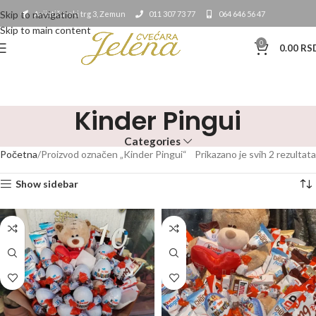
Skip to navigation
Avijatičarski trg 3, Zemun
011 307 73 77
064 646 56 47
Skip to main content
0
0.00
RS
Kinder Pingui
Categories
Početna
Proizvod označen „Kinder Pingui“
Prikazano je svih 2 rezultata
Show sidebar