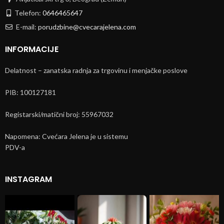
Telefon:
0646465647
E-mail:
porudzbine@cvecarajelena.com
INFORMACIJE
Delatnost – zanatska radnja za trgovinu i menjačke poslove
PIB: 100127181
Registarski/matični broj: 55967032
Napomena: Cvećara Jelena je u sistemu
PDV-a
INSTAGRAM