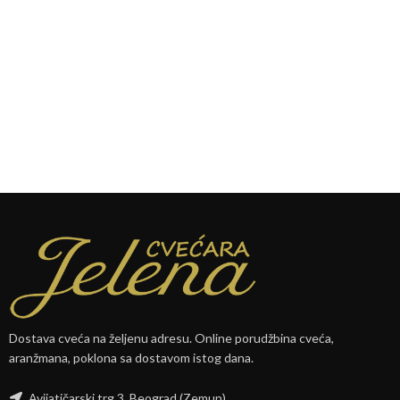
Dostava cveća na željenu adresu. Online porudžbina cveća,
aranžmana, poklona sa dostavom istog dana.
Avijatičarski trg 3, Beograd (Zemun)