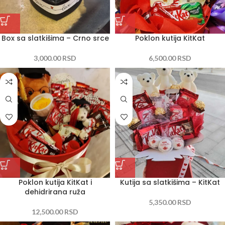
Box sa slatkišima – Crno srce
Poklon kutija KitKat
3,000.00
RSD
6,500.00
RSD
Poklon kutija KitKat i
Kutija sa slatkišima – KitKat
dehidrirana ruža
5,350.00
RSD
12,500.00
RSD