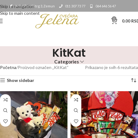
Skip to navigation
Avijatičarski trg 3, Zemun
011 307 73 77
064 646 56 47
Skip to main content
0
0.00
RS
KitKat
Categories
Početna
Proizvod označen „KitKat“
Prikazano je svih 6 rezultata
Show sidebar