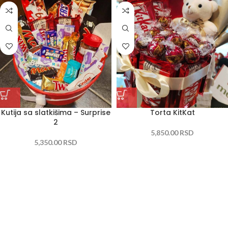
Kutija sa slatkišima – Surprise
Torta KitKat
2
5,850.00
RSD
5,350.00
RSD