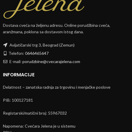
Dostava cveća na željenu adresu. Online porudžbina cveća,
aranžmana, poklona sa dostavom istog dana.
Avijatičarski trg 3, Beograd (Zemun)
Telefon:
0646465647
E-mail:
porudzbine@cvecarajelena.com
INFORMACIJE
Delatnost – zanatska radnja za trgovinu i menjačke poslove
PIB: 100127181
Registarski/matični broj: 55967032
Napomena: Cvećara Jelena je u sistemu