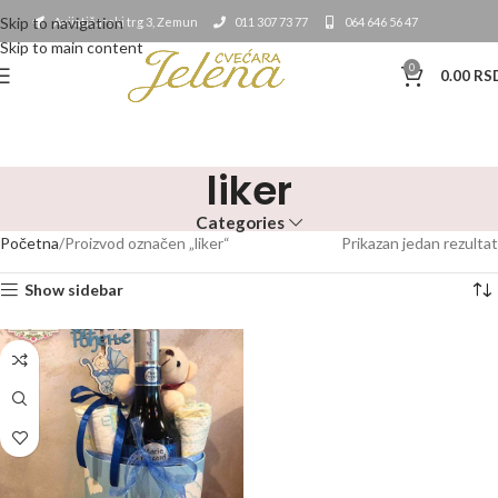
Skip to navigation
Avijatičarski trg 3, Zemun
011 307 73 77
064 646 56 47
Skip to main content
0
0.00
RS
liker
Categories
Početna
Proizvod označen „liker“
Prikazan jedan rezultat
Show sidebar