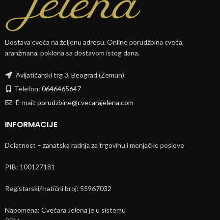
Dostava cveća na željenu adresu. Online porudžbina cveća,
aranžmana, poklona sa dostavom istog dana.
Avijatičarski trg 3, Beograd (Zemun)
Telefon:
0646465647
E-mail:
porudzbine@cvecarajelena.com
INFORMACIJE
Delatnost – zanatska radnja za trgovinu i menjačke poslove
PIB: 100127181
Registarski/matični broj: 55967032
Napomena: Cvećara Jelena je u sistemu