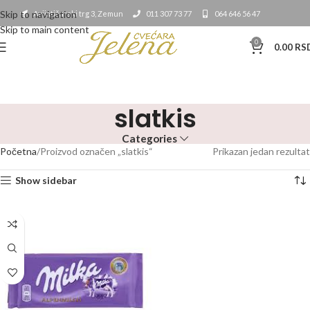
Skip to navigation
Avijatičarski trg 3, Zemun
011 307 73 77
064 646 56 47
Skip to main content
0
0.00
RS
slatkis
Categories
Početna
Proizvod označen „slatkis“
Prikazan jedan rezultat
Show sidebar