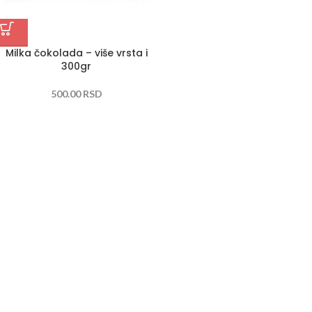
Milka čokolada – više vrsta i
300gr
500.00
RSD