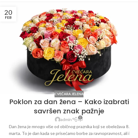
20
FEB
CVEĆARA JELENA
Poklon za dan žena – Kako izabrati
savršen znak pažnje
0
admin
Dan žena je mnogo više od običnog praznika koji se obeležava 8.
marta. To je dan kada se prisećamo borbe za ravnopravnost, ali i