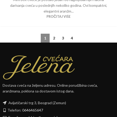
darivanja cveća u poslednjih nekoliko godina. Ovi kompaktni,
elegantni aranžm...
PROČITAJ VIŠE
1
2
3
4
Dostava cveća na željenu adresu. Online porudžbina cveća,
aranžmana, poklona sa dostavom istog dana.
Avijatičarski trg 3, Beograd (Zemun)
Telefon:
0646465647