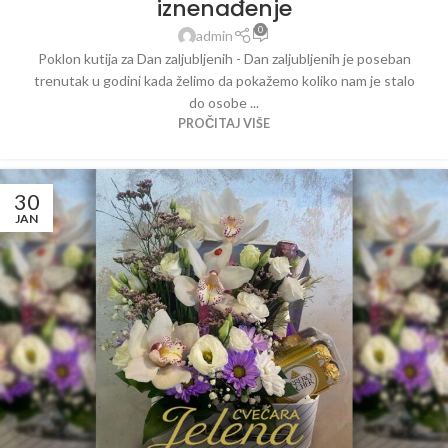
iznenađenje
0
admin
Poklon kutija za Dan zaljubljenih - Dan zaljubljenih je poseban
trenutak u godini kada želimo da pokažemo koliko nam je stalo
do osobe ...
PROČITAJ VIŠE
30
JAN