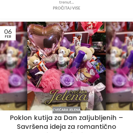
trenut...
PROČITAJ VIŠE
06
FEB
CVEĆARA JELENA
Poklon kutija za Dan zaljubljenih –
Savršena ideja za romantično