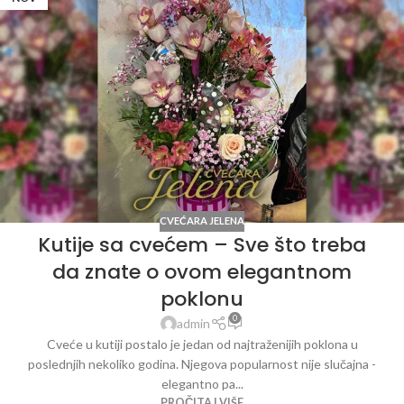
CVEĆARA JELENA
Kutije sa cvećem – Sve što treba
da znate o ovom elegantnom
poklonu
0
admin
Cveće u kutiji postalo je jedan od najtraženijih poklona u
poslednjih nekoliko godina. Njegova popularnost nije slučajna -
elegantno pa...
PROČITAJ VIŠE