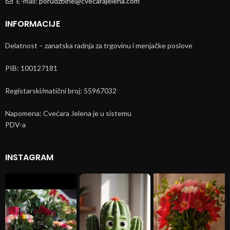
E-mail:
porudzbine@cvecarajelena.com
INFORMACIJE
Delatnost – zanatska radnja za trgovinu i menjačke poslove
PIB: 100127181
Registarski/matični broj: 55967032
Napomena: Cvećara Jelena je u sistemu
PDV-a
INSTAGRAM