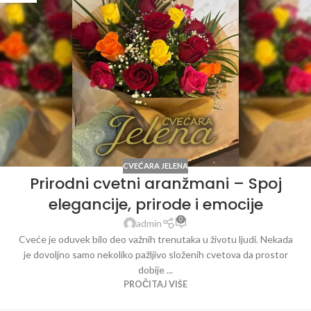
CVEĆARA JELENA
Prirodni cvetni aranžmani – Spoj
elegancije, prirode i emocije
0
admin
Cveće je oduvek bilo deo važnih trenutaka u životu ljudi. Nekada
je dovoljno samo nekoliko pažljivo složenih cvetova da prostor
dobije ...
PROČITAJ VIŠE