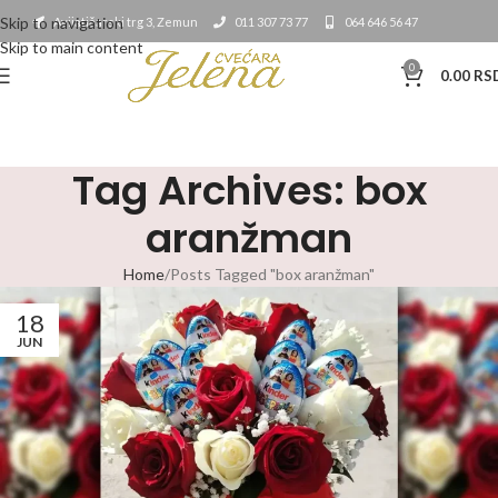
Skip to navigation
Avijatičarski trg 3, Zemun
011 307 73 77
064 646 56 47
Skip to main content
0
0.00
RS
Tag Archives: box
aranžman
Home
Posts Tagged "box aranžman"
18
JUN