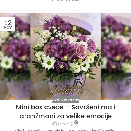
12
NOV
CVEĆARA JELENA
Mini box cveće – Savršeni mali
aranžmani za velike emocije
0
admin
Mini box cveće je postalo jedan od najpopularnijih načina