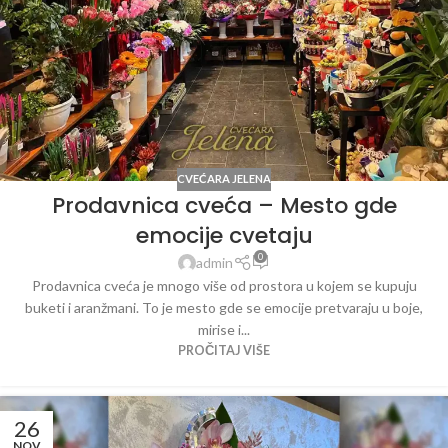
CVEĆARA JELENA
Prodavnica cveća – Mesto gde
emocije cvetaju
0
admin
Prodavnica cveća je mnogo više od prostora u kojem se kupuju
buketi i aranžmani. To je mesto gde se emocije pretvaraju u boje,
mirise i...
PROČITAJ VIŠE
26
NOV