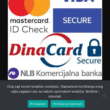
Ovaj sajt koristi kolačiće (cookies). Nastavkom korišćenja ovog
sajta saglasni ste sa našom upotrebom kolačića. Možete i
odustati.
Copyright © 2026 Cvecara Jelena. All Rights Reserved.
Created with love by
Web Bulidng Team
Prihvatam
Politika privatnosti