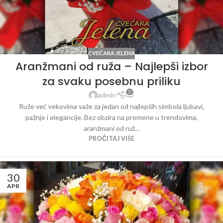
CVEĆARA JELENA
Aranžmani od ruža – Najlepši izbor
za svaku posebnu priliku
0
admin
Ruže već vekovima važe za jedan od najlepših simbola ljubavi,
pažnje i elegancije. Bez obzira na promene u trendovima,
aranžmani od ruž...
PROČITAJ VIŠE
30
APR