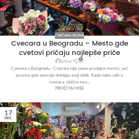
CVEĆARA JELENA
Cvecara u Beogradu – Mesto gde
cvetovi pričaju najlepše priče
0
admin
Cvecara u Beogradu - Cvećara nije samo prodajno mesto, već
prostor gde emocije dobijaju svoj oblik. Kada neko uđe u
cvećaru, obično nos...
PROČITAJ VIŠE
17
DEC