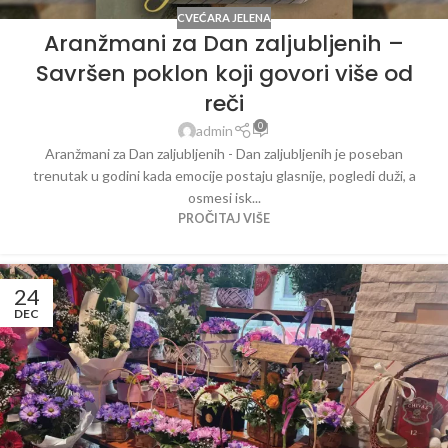
CVEĆARA JELENA
Aranžmani za Dan zaljubljenih –
Savršen poklon koji govori više od
reči
0
admin
Aranžmani za Dan zaljubljenih - Dan zaljubljenih je poseban
trenutak u godini kada emocije postaju glasnije, pogledi duži, a
osmesi isk...
PROČITAJ VIŠE
24
DEC