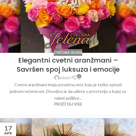
CVEĆARA JELENA
Elegantni cvetni aranžmani –
Savršen spoj luksuza i emocije
0
admin
Cvetni aranžmani imaju posebnu moć koju je teško opisati
jednom rečenicom. Dovoljno je da uđete u prostoriju u kojoj se
nalazi pažljivo...
PROČITAJ VIŠE
17
APR