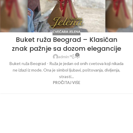
CVEĆARA JELENA
Buket ruža Beograd – Klasičan
znak pažnje sa dozom elegancije
0
admin
Buket ruža Beograd - Ruža je jedan od onih cvetova koji nikada
ne izlazi iz mode. Ona je simbol ljubavi, poštovanja, divljenja,
strasti...
PROČITAJ VIŠE