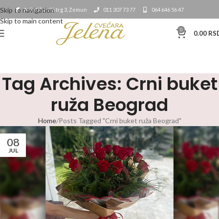
Skip to navigation
Avijatičarski trg 3, Zemun
011 307 73 77
064 646 56 47
Skip to main content
0
0.00
RS
Tag Archives: Crni buket
ruža Beograd
Home
Posts Tagged "Crni buket ruža Beograd"
08
JUL