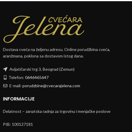
Dostava cveća na željenu adresu. Online porudžbina cveća,
aranžmana, poklona sa dostavom istog dana.
Avijatičarski trg 3, Beograd (Zemun)
Telefon:
0646465647
E-mail:
porudzbine@cvecarajelena.com
INFORMACIJE
Delatnost – zanatska radnja za trgovinu i menjačke poslove
PIB: 100127181