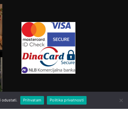
 odustati.
Prihvatam
Politika privatnosti
Created with love by
Web Bulidng Team