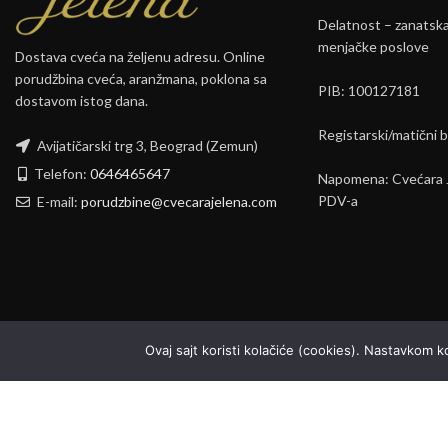
Delatnost – zanatska 
menjačke poslove
Dostava cveća na željenu adresu. Online
porudžbina cveća, aranžmana, poklona sa
PIB: 100127181
dostavom istog dana.
Registarski/matični 
Avijatičarski trg 3, Beograd (Zemun)
Telefon:
0646465647
Napomena: Cvećara J
PDV-a
E-mail:
porudzbine@cvecarajelena.com
Ovaj sajt koristi kolačiće (cookies). Nastavkom 
Copyright © 2026 Cvecara Jelena. All Rights Reserved.