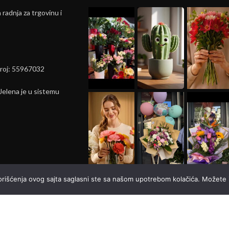
radnja za trgovinu i
broj: 55967032
elena je u sistemu
korišćenja ovog sajta saglasni ste sa našom upotrebom kolačića. Možete i