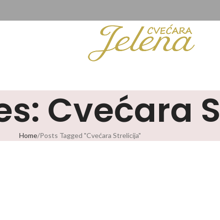
s: Cvećara St
Home
Posts Tagged "Cvećara Strelicija"