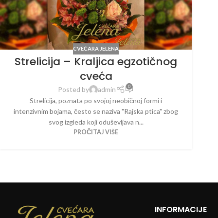
CVEĆARA JELENA
Strelicija – Kraljica egzotičnog
cveća
0
Posted by
admin
Strelicija, poznata po svojoj neobičnoj formi i
intenzivnim bojama, često se naziva "Rajska ptica" zbog
svog izgleda koji oduševljava n...
PROČITAJ VIŠE
INFORMACIJE