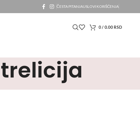
ČESTA PITANJA
USLOVI KORIŠĆENJA
0
/
0.00
RSD
relicija