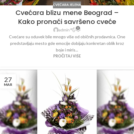
CVEĆARA JELENA
Cvećara blizu mene Beograd –
Kako pronaći savršeno cveće
0
admin
Cvećare su oduvek bile mnogo više od običnih prodavnica. One
predstavljaju mesto gde emocije dobijaju konkretan oblik kroz
boje i miris...
PROČITAJ VIŠE
27
MAR