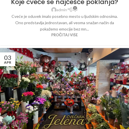
Koje cveće se najčešće poklanja?
0
admin
Cveće je oduvek imalo posebno mesto u ljudskim odnosima.
Ono predstavlja jednostavan, ali veoma snažan način da
pokažemo emocije bez mn...
PROČITAJ VIŠE
03
APR