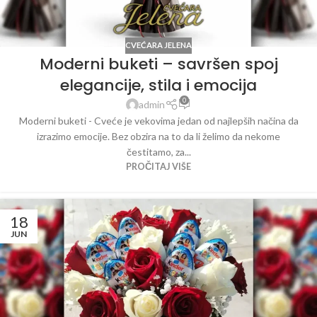
CVEĆARA JELENA
Moderni buketi – savršen spoj
elegancije, stila i emocija
0
admin
Moderni buketi - Cveće je vekovima jedan od najlepših načina da
izrazimo emocije. Bez obzira na to da li želimo da nekome
čestitamo, za...
PROČITAJ VIŠE
18
JUN