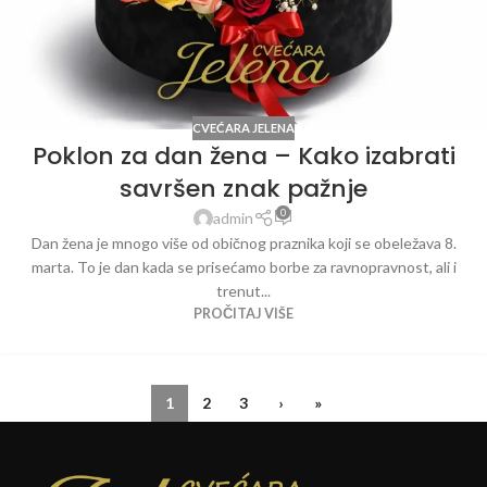
CVEĆARA JELENA
Poklon za dan žena – Kako izabrati
savršen znak pažnje
0
admin
Dan žena je mnogo više od običnog praznika koji se obeležava 8.
marta. To je dan kada se prisećamo borbe za ravnopravnost, ali i
trenut...
PROČITAJ VIŠE
1
2
3
›
»