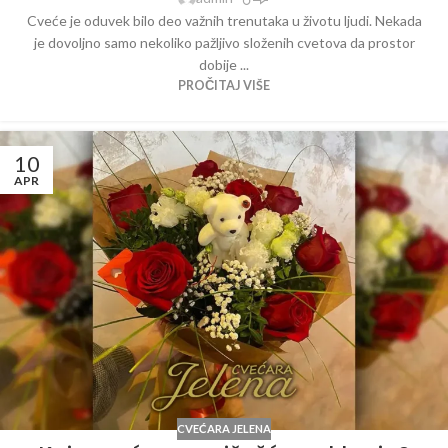
Cveće je oduvek bilo deo važnih trenutaka u životu ljudi. Nekada
je dovoljno samo nekoliko pažljivo složenih cvetova da prostor
dobije ...
PROČITAJ VIŠE
10
APR
CVEĆARA JELENA