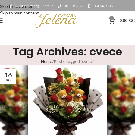
Skip to navigation
Avijatičarski trg 3, Zemun
011 307 73 77
064 646 56 47
Skip to main content
0
0.00
RS
Tag Archives: cvece
Home
Posts Tagged "cvece"
16
JUL