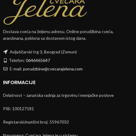
Dostava cveća na željenu adresu. Online porudžbina cveća,
aranžmana, poklona sa dostavom istog dana.
Avijatičarski trg 3, Beograd (Zemun)
Telefon:
0646465647
E-mail:
porudzbine@cvecarajelena.com
INFORMACIJE
Delatnost – zanatska radnja za trgovinu i menjačke poslove
PIB: 100127181
Registarski/matični broj: 55967032
Napomena: Cvećara Jelena je u sistemu