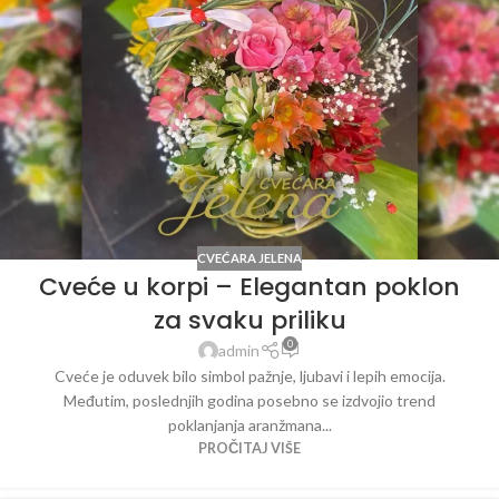
CVEĆARA JELENA
Cveće u korpi – Elegantan poklon
za svaku priliku
0
admin
Cveće je oduvek bilo simbol pažnje, ljubavi i lepih emocija.
Međutim, poslednjih godina posebno se izdvojio trend
poklanjanja aranžmana...
PROČITAJ VIŠE