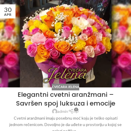
30
APR
CVEĆARA JELENA
Elegantni cvetni aranžmani –
Savršen spoj luksuza i emocije
0
admin
Cvetni aranžmani imaju posebnu moć koju je teško opisati
jednom rečenicom. Dovoljno je da uđete u prostoriju u kojoj se
nalazi pažljivo...