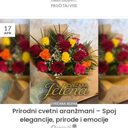
PROČITAJ VIŠE
17
APR
CVEĆARA JELENA
Prirodni cvetni aranžmani – Spoj
elegancije, prirode i emocije
0
admin