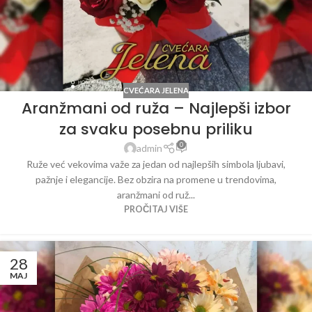
CVEĆARA JELENA
Aranžmani od ruža – Najlepši izbor
za svaku posebnu priliku
0
admin
Ruže već vekovima važe za jedan od najlepših simbola ljubavi,
pažnje i elegancije. Bez obzira na promene u trendovima,
aranžmani od ruž...
PROČITAJ VIŠE
28
MAJ