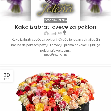
CVEĆARA JELENA
Kako izabrati cveće za poklon
0
admin
Kako izabrati cveće za poklon? Cveće je jedan od najlepših
načina da pokažeš pažnju i emociju prema nekome. Ljudi ga
poklanjaju vekovim...
PROČITAJ VIŠE
20
FEB