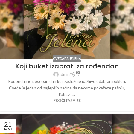
CVEĆARA JELENA
Koji buket izabrati za rođendan
0
admin
Rođendan je poseban dan koji zaslužuje pažljivo odabran poklon.
Cveće je jedan od najlepših načina da nekome pokažete pažnju,
ljubav i ...
PROČITAJ VIŠE
21
MAJ