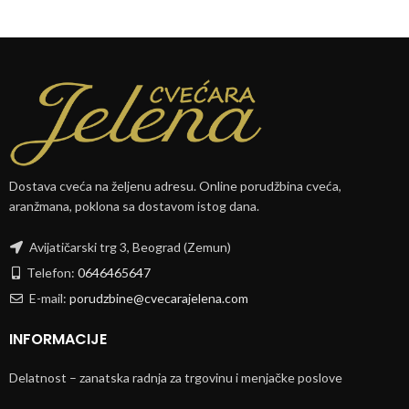
Dostava cveća na željenu adresu. Online porudžbina cveća,
aranžmana, poklona sa dostavom istog dana.
Avijatičarski trg 3, Beograd (Zemun)
Telefon:
0646465647
E-mail:
porudzbine@cvecarajelena.com
INFORMACIJE
Delatnost – zanatska radnja za trgovinu i menjačke poslove