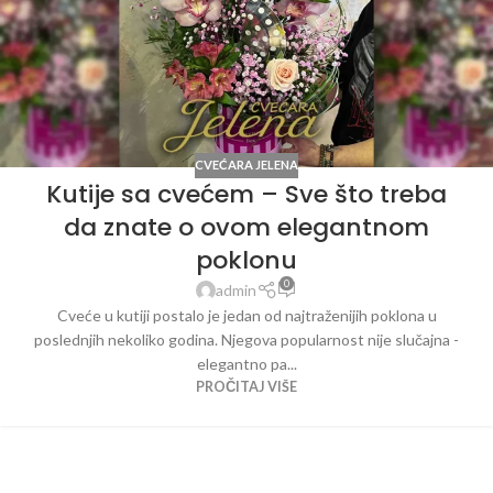
CVEĆARA JELENA
Kutije sa cvećem – Sve što treba
da znate o ovom elegantnom
poklonu
0
admin
Cveće u kutiji postalo je jedan od najtraženijih poklona u
poslednjih nekoliko godina. Njegova popularnost nije slučajna -
elegantno pa...
PROČITAJ VIŠE