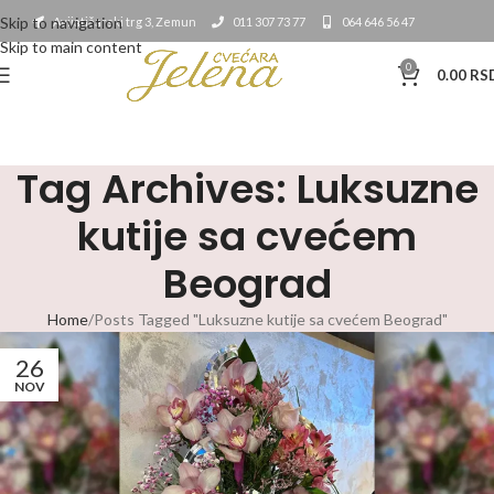
Skip to navigation
Avijatičarski trg 3, Zemun
011 307 73 77
064 646 56 47
Skip to main content
0
0.00
RS
Tag Archives: Luksuzne
kutije sa cvećem
Beograd
Home
Posts Tagged "Luksuzne kutije sa cvećem Beograd"
26
NOV