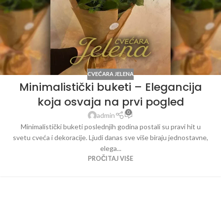
CVEĆARA JELENA
Minimalistički buketi – Elegancija
koja osvaja na prvi pogled
0
admin
Minimalistički buketi poslednjih godina postali su pravi hit u
svetu cveća i dekoracije. Ljudi danas sve više biraju jednostavne,
elega...
PROČITAJ VIŠE