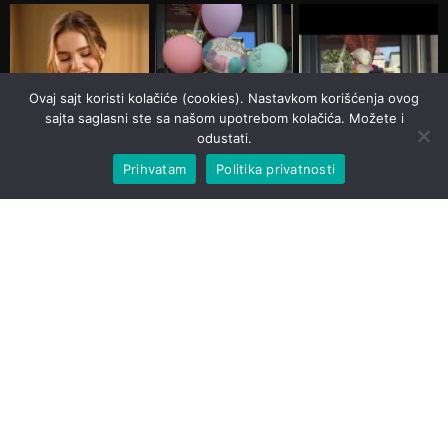
Ovaj sajt koristi kolačiće (cookies). Nastavkom korišćenja ovog
sajta saglasni ste sa našom upotrebom kolačića. Možete i
odustati.
Prihvatam
Politika privatnosti