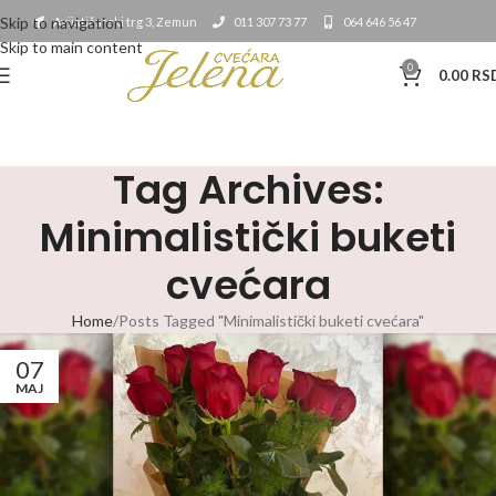
Skip to navigation
Avijatičarski trg 3, Zemun
011 307 73 77
064 646 56 47
Skip to main content
0
0.00
RS
Tag Archives:
Minimalistički buketi
cvećara
Home
Posts Tagged "Minimalistički buketi cvećara"
07
MAJ