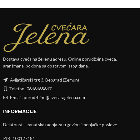
Dostava cveća na željenu adresu. Online porudžbina cveća,
aranžmana, poklona sa dostavom istog dana.
Avijatičarski trg 3, Beograd (Zemun)
Telefon:
0646465647
E-mail:
porudzbine@cvecarajelena.com
INFORMACIJE
Delatnost – zanatska radnja za trgovinu i menjačke poslove
PIB: 100127181