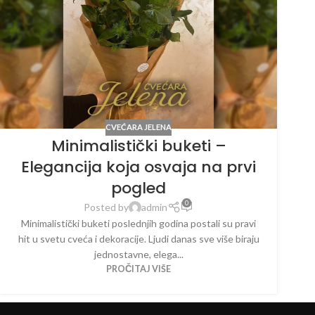
CVEĆARA JELENA
Minimalistički buketi –
Elegancija koja osvaja na prvi
pogled
0
Posted by
admin
Minimalistički buketi poslednjih godina postali su pravi
hit u svetu cveća i dekoracije. Ljudi danas sve više biraju
jednostavne, elega...
PROČITAJ VIŠE