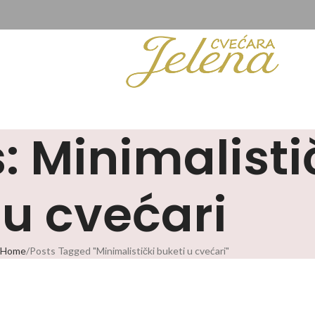
: Minimalisti
u cvećari
Home
Posts Tagged "Minimalistički buketi u cvećari"