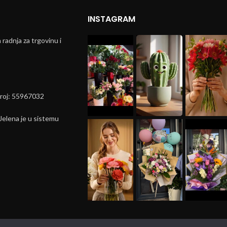
INSTAGRAM
radnja za trgovinu i
broj: 55967032
elena je u sistemu