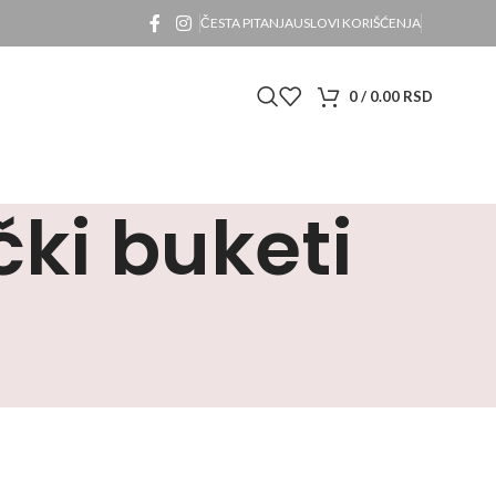
ČESTA PITANJA
USLOVI KORIŠĆENJA
0
/
0.00
RSD
čki buketi