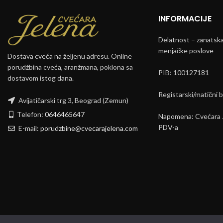
INFORMACIJE
Delatnost – zanatska 
menjačke poslove
Dostava cveća na željenu adresu. Online
porudžbina cveća, aranžmana, poklona sa
PIB: 100127181
dostavom istog dana.
Registarski/matični 
Avijatičarski trg 3, Beograd (Zemun)
Telefon:
0646465647
Napomena: Cvećara J
PDV-a
E-mail:
porudzbine@cvecarajelena.com