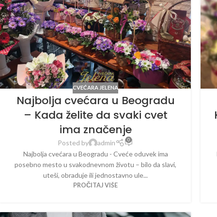
CVEĆARA JELENA
Najbolja cvećara u Beogradu
– Kada želite da svaki cvet
ima značenje
0
Posted by
admin
Najbolja cvećara u Beogradu - Cveće oduvek ima
posebno mesto u svakodnevnom životu – bilo da slavi,
uteši, obraduje ili jednostavno ule...
PROČITAJ VIŠE