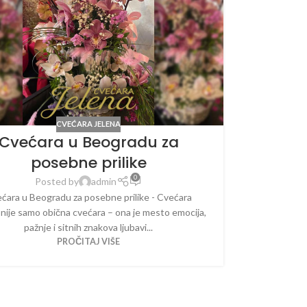
CVEĆARA JELENA
Cvećara u Beogradu za
posebne prilike
0
Posted by
admin
ćara u Beogradu za posebne prilike - Cvećara
 nije samo obična cvećara – ona je mesto emocija,
pažnje i sitnih znakova ljubavi...
PROČITAJ VIŠE