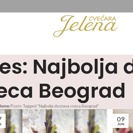
es: Najbolja
eca Beograd
Home
Posts Tagged "Najbolja dostava cveca Beograd"
7
09
N
JUN