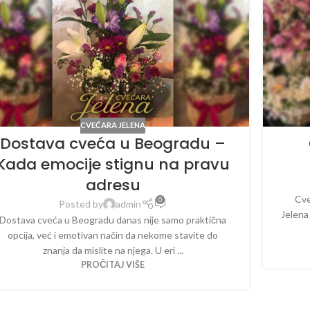
CVEĆARA JELENA
Dostava cveća u Beogradu –
Kada emocije stignu na pravu
adresu
Cve
0
Posted by
admin
Jelena
Dostava cveća u Beogradu danas nije samo praktična
opcija, već i emotivan način da nekome stavite do
znanja da mislite na njega. U eri ...
PROČITAJ VIŠE