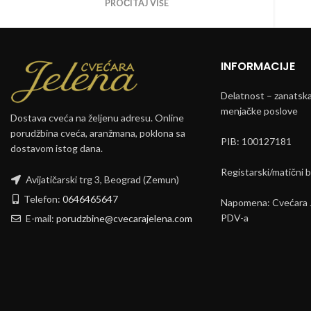
PROČITAJ VIŠE
INFORMACIJE
Delatnost – zanatska 
menjačke poslove
Dostava cveća na željenu adresu. Online
porudžbina cveća, aranžmana, poklona sa
PIB: 100127181
dostavom istog dana.
Registarski/matični 
Avijatičarski trg 3, Beograd (Zemun)
Telefon:
0646465647
Napomena: Cvećara J
PDV-a
E-mail:
porudzbine@cvecarajelena.com