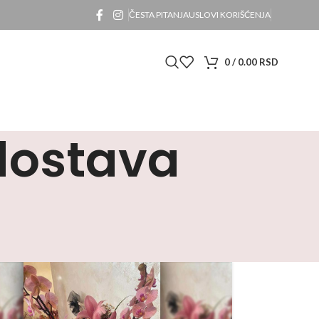
ČESTA PITANJA
USLOVI KORIŠĆENJA
0
/
0.00
RSD
 dostava