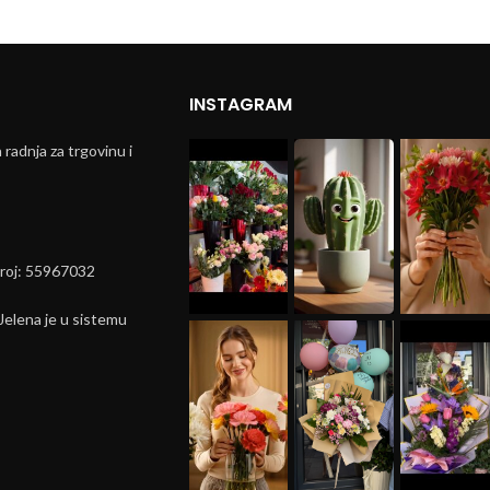
INSTAGRAM
radnja za trgovinu i
broj: 55967032
elena je u sistemu