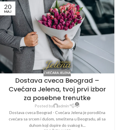
20
MAJ
CVEĆARA JELENA
Dostava cveca Beograd –
Cvećara Jelena, tvoj prvi izbor
za posebne trenutke
0
Posted by
admin
Dostava cveca Beograd - Cvećara Jelena je porodična
cvećara sa srcem i dušom, smeštena u Beogradu, ali sa
duhom koji dopire do svakog k...