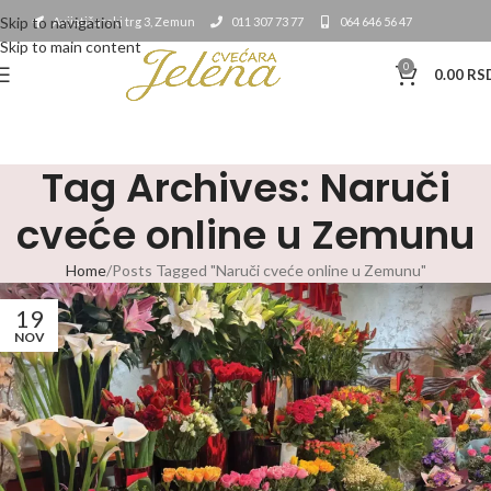
Skip to navigation
Avijatičarski trg 3, Zemun
011 307 73 77
064 646 56 47
Skip to main content
0
0.00
RS
Tag Archives: Naruči
cveće online u Zemunu
Home
Posts Tagged "Naruči cveće online u Zemunu"
19
NOV