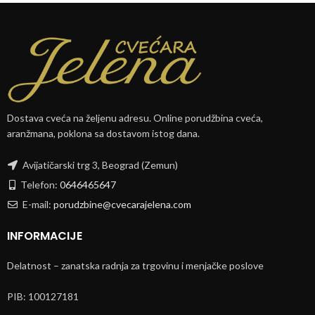
Dostava cveća na željenu adresu. Online porudžbina cveća,
aranžmana, poklona sa dostavom istog dana.
Avijatičarski trg 3, Beograd (Zemun)
Telefon:
0646465647
E-mail:
porudzbine@cvecarajelena.com
INFORMACIJE
Delatnost – zanatska radnja za trgovinu i menjačke poslove
PIB: 100127181