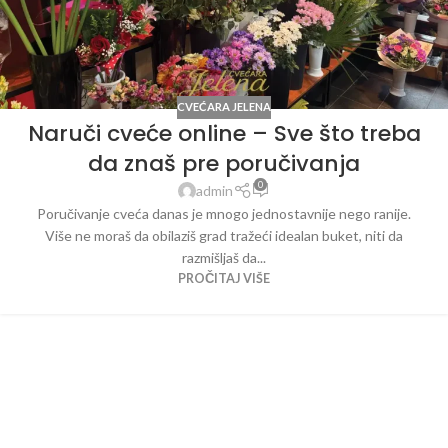
CVEĆARA JELENA
Naruči cveće online – Sve što treba
da znaš pre poručivanja
0
admin
Poručivanje cveća danas je mnogo jednostavnije nego ranije.
Više ne moraš da obilaziš grad tražeći idealan buket, niti da
razmišljaš da...
PROČITAJ VIŠE