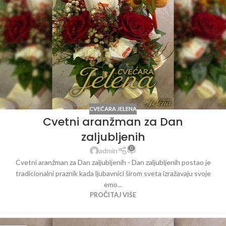
CVEĆARA JELENA
Cvetni aranžman za Dan
zaljubljenih
0
admin
Cvetni aranžman za Dan zaljubljenih - Dan zaljubljenih postao je
tradicionalni praznik kada ljubavnici širom sveta izražavaju svoje
emo...
PROČITAJ VIŠE