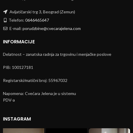
Avijatičarski trg 3, Beograd (Zemun)
Telefon:
0646465647
E-mail:
porudzbine@cvecarajelena.com
INFORMACIJE
Delatnost – zanatska radnja za trgovinu i menjačke poslove
PIB: 100127181
Registarski/matični broj: 55967032
Napomena: Cvećara Jelena je u sistemu
PDV-a
INSTAGRAM