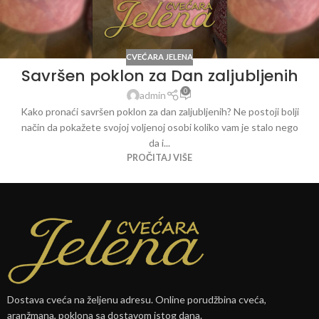
CVEĆARA JELENA
Savršen poklon za Dan zaljubljenih
0
admin
Kako pronaći savršen poklon za dan zaljubljenih? Ne postoji bolji
način da pokažete svojoj voljenoj osobi koliko vam je stalo nego
da i...
PROČITAJ VIŠE
Dostava cveća na željenu adresu. Online porudžbina cveća,
aranžmana, poklona sa dostavom istog dana.