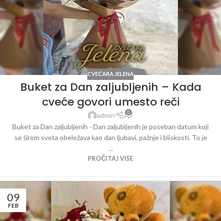
CVEĆARA JELENA
Buket za Dan zaljubljenih – Kada
cveće govori umesto reči
0
admin
Buket za Dan zaljubljenih - Dan zaljubljenih je poseban datum koji
se širom sveta obeležava kao dan ljubavi, pažnje i bliskosti. To je
...
PROČITAJ VIŠE
09
FEB