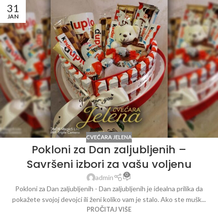
31
JAN
CVEĆARA JELENA
Pokloni za Dan zaljubljenih –
Savršeni izbori za vašu voljenu
0
admin
Pokloni za Dan zaljubljenih - Dan zaljubljenih je idealna prilika da
pokažete svojoj devojci ili ženi koliko vam je stalo. Ako ste mušk...
PROČITAJ VIŠE