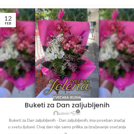
12
FEB
CVEĆARA JELENA
Buketi za Dan zaljubljenih
0
admin
Buketi za Dan zaljubljenih - Dan zaljubljenih, ima poseban značaj
u svetu ljubavi. Ovaj dan nije samo prilika za izražavanje osećanja
p...