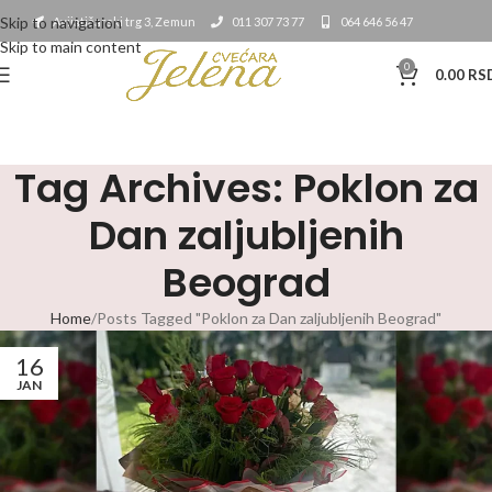
Skip to navigation
Avijatičarski trg 3, Zemun
011 307 73 77
064 646 56 47
Skip to main content
0
0.00
RS
Tag Archives: Poklon za
Dan zaljubljenih
Beograd
Home
Posts Tagged "Poklon za Dan zaljubljenih Beograd"
16
JAN