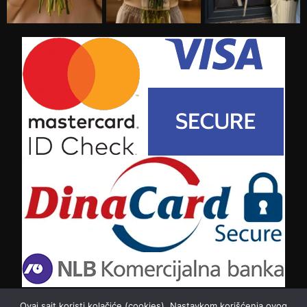
Ovaj sajt koristi kolačiće (cookies). Nastavkom korišćenja ovog