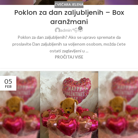
CVEĆARA JELENA
Poklon za dan zaljubljenih – Box
aranžmani
0
admin
Poklon za dan zaljubljenih? Ako se upravo spremate da
proslavite Dan zaljubljenih sa voljenom osobom, možda ćete
ostati zaglavljeni u ...
PROČITAJ VIŠE
05
FEB