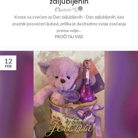
zaljubljenih
0
admin
Korpe sa cvećem za Dan zaljubljenih - Dan zaljubljenih, kao
praznik posvećen ljubavi, prilika je da izrazimo svoja osećanja
prema volje...
PROČITAJ VIŠE
12
FEB