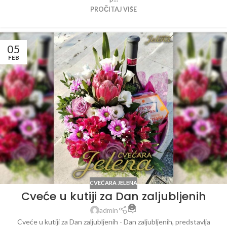
PROČITAJ VIŠE
05
FEB
CVEĆARA JELENA
Cveće u kutiji za Dan zaljubljenih
0
admin
Cveće u kutiji za Dan zaljubljenih - Dan zaljubljenih, predstavlja