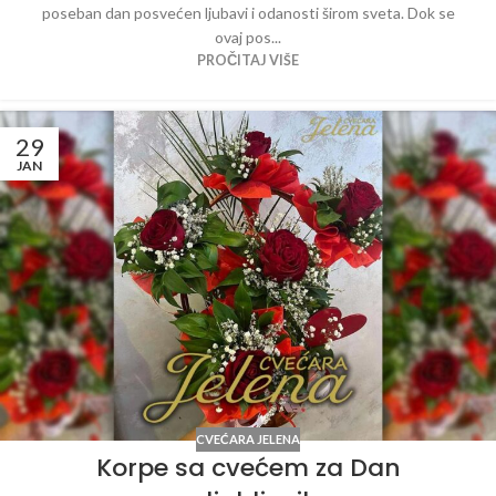
poseban dan posvećen ljubavi i odanosti širom sveta. Dok se
ovaj pos...
PROČITAJ VIŠE
29
JAN
CVEĆARA JELENA
Korpe sa cvećem za Dan