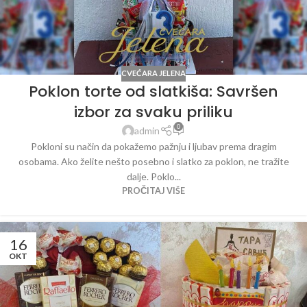
CVEĆARA JELENA
Poklon torte od slatkiša: Savršen
izbor za svaku priliku
0
admin
Pokloni su način da pokažemo pažnju i ljubav prema dragim
osobama. Ako želite nešto posebno i slatko za poklon, ne tražite
dalje. Poklo...
PROČITAJ VIŠE
16
OKT