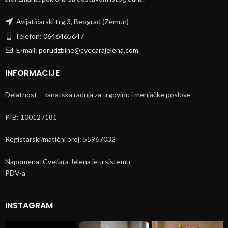
Avijatičarski trg 3, Beograd (Zemun)
Telefon:
0646465647
E-mail:
porudzbine@cvecarajelena.com
INFORMACIJE
Delatnost – zanatska radnja za trgovinu i menjačke poslove
PIB: 100127181
Registarski/matični broj: 55967032
Napomena: Cvećara Jelena je u sistemu
PDV-a
INSTAGRAM