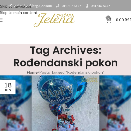
Skip to navigation
Avijatičarski trg 3, Zemun
011 307 73 77
064 646 56 47
Skip to main content
0
0.00
RS
Tag Archives:
Rođendanski pokon
Home
Posts Tagged "Rođendanski pokon"
18
JUN