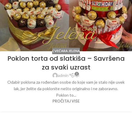
CVEĆARA JELENA
Poklon torta od slatkiša – Savršena
za svaki uzrast
0
admin
Odabir poklona za rođendan osobe do koje vam je stalo nije uvek
lak, jer želite da poklonite nešto originalno i ne zaboravno.
Poklon to...
PROČITAJ VIŠE