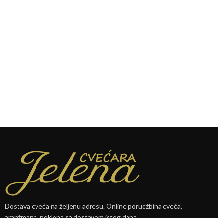
Dostava cveća na željenu adresu. Online porudžbina cveća,
aranžmana, poklona sa dostavom istog dana.