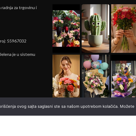
radnja za trgovinu i
broj: 55967032
elena je u sistemu
korišćenja ovog sajta saglasni ste sa našom upotrebom kolačića. Možete i