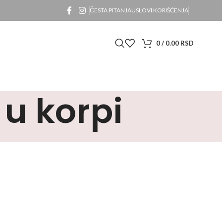
ČESTA PITANJA
USLOVI KORIŠĆENJA
0
/
0.00
RSD
 u korpi