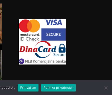
 odustati.
Prihvatam
Politika privatnosti
Created with love by
Web Bulidng Team