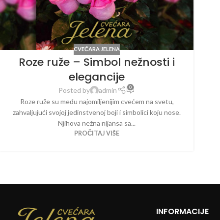
CVEĆARA JELENA
Roze ruže – Simbol nežnosti i
elegancije
0
Posted by
admin
Roze ruže su među najomiljenijim cvećem na svetu,
zahvaljujući svojoj jedinstvenoj boji i simbolici koju nose.
Njihova nežna nijansa sa...
PROČITAJ VIŠE
INFORMACIJE