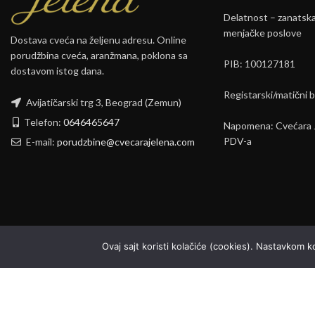
Delatnost – zanatska 
menjačke poslove
Dostava cveća na željenu adresu. Online
porudžbina cveća, aranžmana, poklona sa
PIB: 100127181
dostavom istog dana.
Registarski/matični 
Avijatičarski trg 3, Beograd (Zemun)
Telefon:
0646465647
Napomena: Cvećara J
PDV-a
E-mail:
porudzbine@cvecarajelena.com
Ovaj sajt koristi kolačiće (cookies). Nastavkom 
Copyright © 2026 Cvecara Jelena. All Rights Reserved.