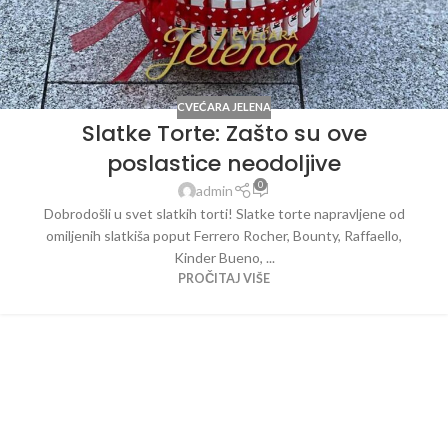
CVEĆARA JELENA
Slatke Torte: Zašto su ove
poslastice neodoljive
0
admin
Dobrodošli u svet slatkih torti! Slatke torte napravljene od
omiljenih slatkiša poput Ferrero Rocher, Bounty, Raffaello,
Kinder Bueno, ...
PROČITAJ VIŠE