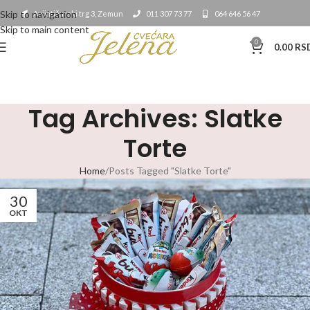
Skip to navigation
Avijatičarski trg 3, Zemun
011 307 73 77
064 646 56 47
Skip to main content
0
0.00
RS
Tag Archives: Slatke
Torte
Home
Posts Tagged "Slatke Torte"
30
OKT