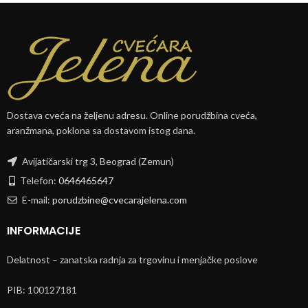
Dostava cveća na željenu adresu. Online porudžbina cveća,
aranžmana, poklona sa dostavom istog dana.
Avijatičarski trg 3, Beograd (Zemun)
Telefon:
0646465647
E-mail:
porudzbine@cvecarajelena.com
INFORMACIJE
Delatnost – zanatska radnja za trgovinu i menjačke poslove
PIB: 100127181