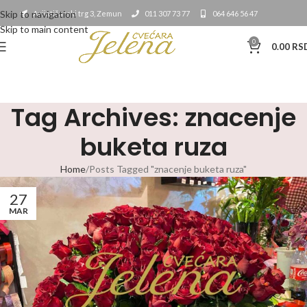
Skip to navigation
Avijatičarski trg 3, Zemun
011 307 73 77
064 646 56 47
Skip to main content
0
0.00
RS
Tag Archives: znacenje
buketa ruza
Home
Posts Tagged "znacenje buketa ruza"
27
MAR