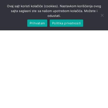
Ovaj sajt koristi kolačiće (cookies). Nastavkom korišćenja ovog
sajta saglasni ste sa našom upotrebom kolačića. Možete i
odustati.
Prihvatam
Politika privatnosti