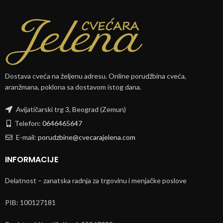
Dostava cveća na željenu adresu. Online porudžbina cveća,
aranžmana, poklona sa dostavom istog dana.
Avijatičarski trg 3, Beograd (Zemun)
Telefon:
0646465647
E-mail:
porudzbine@cvecarajelena.com
INFORMACIJE
Delatnost – zanatska radnja za trgovinu i menjačke poslove
PIB: 100127181