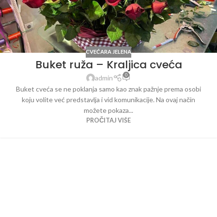
CVEĆARA JELENA
Buket ruža – Kraljica cveća
0
admin
Buket cveća se ne poklanja samo kao znak pažnje prema osobi
koju volite već predstavlja i vid komunikacije. Na ovaj način
možete pokaza...
PROČITAJ VIŠE