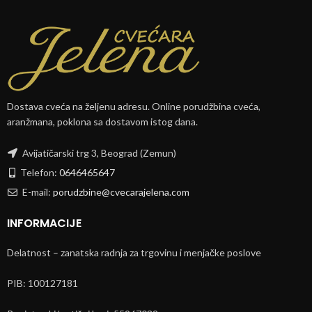
Dostava cveća na željenu adresu. Online porudžbina cveća,
aranžmana, poklona sa dostavom istog dana.
Avijatičarski trg 3, Beograd (Zemun)
Telefon:
0646465647
E-mail:
porudzbine@cvecarajelena.com
INFORMACIJE
Delatnost – zanatska radnja za trgovinu i menjačke poslove
PIB: 100127181