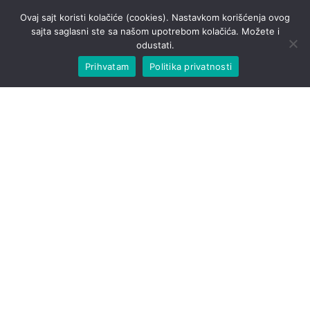
Ovaj sajt koristi kolačiće (cookies). Nastavkom korišćenja ovog
sajta saglasni ste sa našom upotrebom kolačića. Možete i
odustati.
Prihvatam
Politika privatnosti