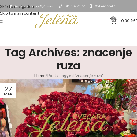
Skip to navigation
Avijatičarski trg 3, Zemun
011 307 73 77
064 646 56 47
Skip to main content
0
0.00
RS
Tag Archives: znacenje
ruza
Home
Posts Tagged "znacenje ruza"
27
MAR