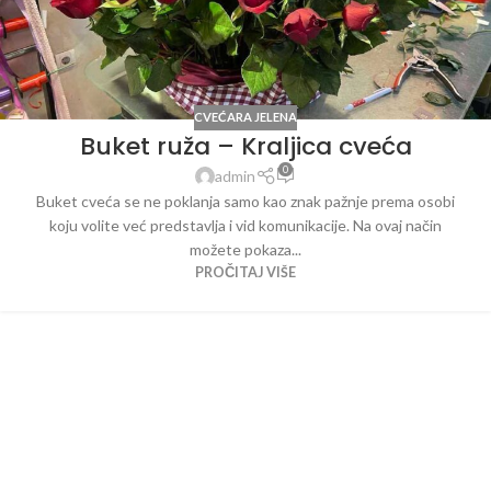
CVEĆARA JELENA
Buket ruža – Kraljica cveća
0
admin
Buket cveća se ne poklanja samo kao znak pažnje prema osobi
koju volite već predstavlja i vid komunikacije. Na ovaj način
možete pokaza...
PROČITAJ VIŠE