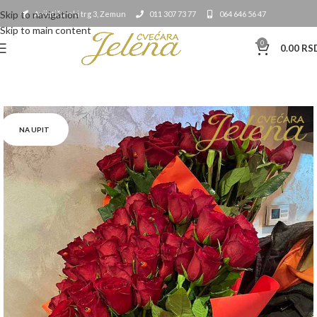
Skip to navigation
Avijatičarski trg 3, Zemun
011 307 73 77
064 646 56 47
Skip to main content
0
0.00
RS
NA UPIT