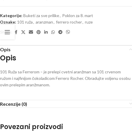
Kategorije:
Buketi za sve prilike
,
Poklon za 8. mart
Oznake:
101 ruža
,
aranzman
,
ferrero rocher
,
ruze
Share:
Opis
Opis
101 Ruža sa Ferrerom – je prelepi cvetni aranžman sa 101 crvenom
ružom i najfinijom čokoladicom Ferrero Rocher. Obradujte voljenu osobu
ovim prelepim aranžmanom.
Recenzije (0)
Povezani proizvodi