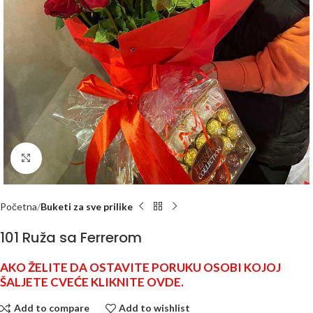
Click to enlarge
Početna
Buketi za sve prilike
101 Ruža sa Ferrerom
AKO ŽELITE DA OSTAVITE PORUKU OSOBI KOJOJ
ŠALJETE CVEĆE KLIKNITE OVDE.
Add to compare
Add to wishlist