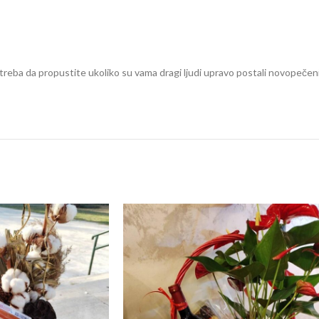
reba da propustite ukoliko su vama dragi ljudi upravo postali novopečeni