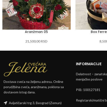
Aranžman 05
Box Ferr
21,500.00
RSD
8,50
INFORMACIJE
Delatnost – zanatska 
menjačke poslove
Dostava cveća na željenu adresu. Online
porudžbina cveća, aranžmana, poklona sa
PIB: 100127181
dostavom istog dana.
Registarski/matični 
Avijatičarski trg 3, Beograd (Zemun)