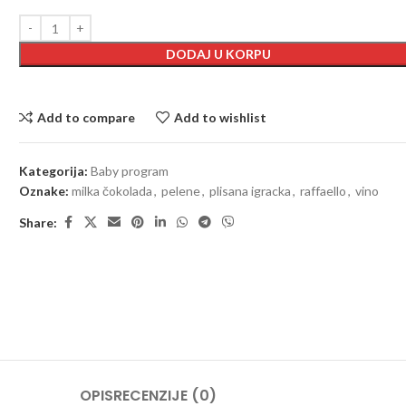
DODAJ U KORPU
Add to compare
Add to wishlist
Kategorija:
Baby program
Oznake:
milka čokolada
,
pelene
,
plisana igracka
,
raffaello
,
vino
Share:
OPIS
RECENZIJE (0)