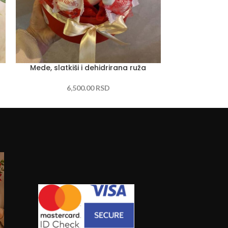
Mede, slatkiši i dehidrirana ruža
S
6,500.00
RSD
6