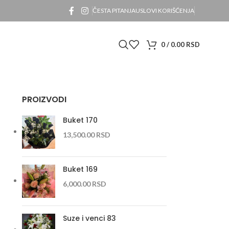
ČESTA PITANJA
USLOVI KORIŠĆENJA
0
/
0.00
RSD
PROIZVODI
Buket 170
13,500.00
RSD
Buket 169
6,000.00
RSD
Suze i venci 83