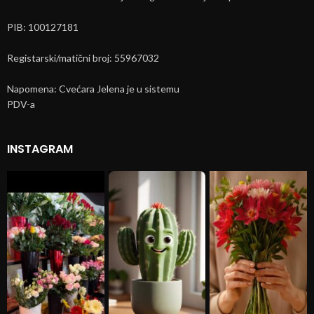
PIB: 100127181
Registarski/matični broj: 55967032
Napomena: Cvećara Jelena je u sistemu
PDV-a
INSTAGRAM