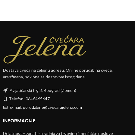
Dostava cveća na željenu adresu. Online porudžbina cveća,
aranžmana, poklona sa dostavom istog dana.
Avijatičarski trg 3, Beograd (Zemun)
Telefon:
0646465647
E-mail:
porudzbine@cvecarajelena.com
INFORMACIJE
Delatnost – zanatska radnja za trgovinu i menjačke poslove