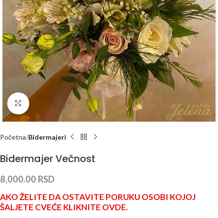
Click to enlarge
Početna
Bidermajeri
Bidermajer Večnost
8,000.00
RSD
AKO ŽELITE DA OSTAVITE PORUKU OSOBI KOJOJ
ŠALJETE CVEĆE KLIKNITE OVDE.