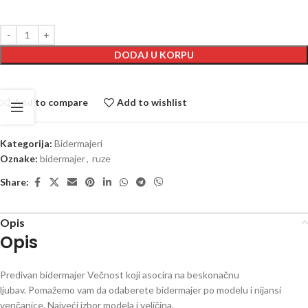
DODAJ U KORPU
Add to compare
Add to wishlist
Kategorija:
Bidermajeri
Oznake:
bidermajer
,
ruze
Share:
Opis
Opis
Predivan bidermajer Večnost koji asocira na beskonačnu
ljubav. Pomažemo vam da odaberete bidermajer po modelu i nijansi
venčanice. Najveći izbor modela i veličina.