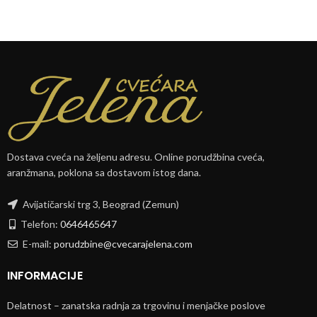
Dostava cveća na željenu adresu. Online porudžbina cveća,
aranžmana, poklona sa dostavom istog dana.
Avijatičarski trg 3, Beograd (Zemun)
Telefon:
0646465647
E-mail:
porudzbine@cvecarajelena.com
INFORMACIJE
Delatnost – zanatska radnja za trgovinu i menjačke poslove