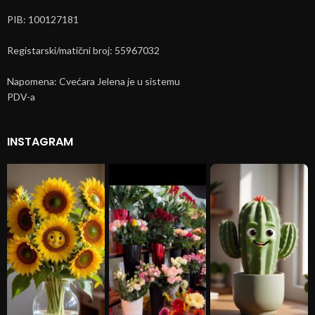
PIB: 100127181
Registarski/matični broj: 55967032
Napomena: Cvećara Jelena je u sistemu
PDV-a
INSTAGRAM