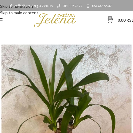
Skip to navigation
Avijatičarski trg 3, Zemun
011 307 73 77
064 646 56 47
Skip to main content
0
0.00
RS