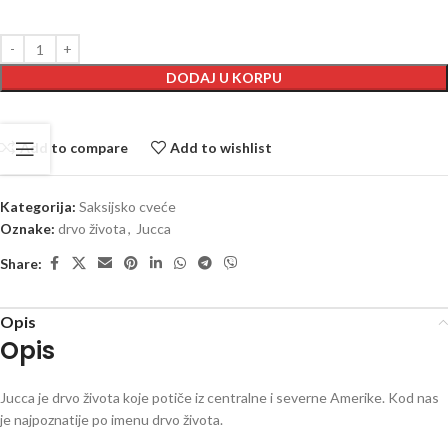
DODAJ U KORPU
Add to compare
Add to wishlist
Kategorija:
Saksijsko cveće
Oznake:
drvo života
,
Jucca
Share:
Opis
Opis
Jucca je drvo života koje potiče iz centralne i severne Amerike. Kod nas
je najpoznatije po imenu drvo života.