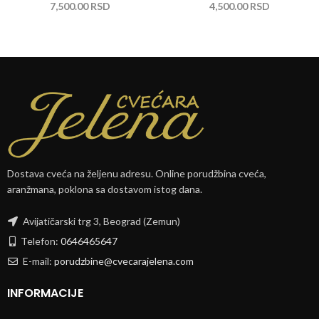
7,500.00
RSD
4,500.00
RSD
Dostava cveća na željenu adresu. Online porudžbina cveća,
aranžmana, poklona sa dostavom istog dana.
Avijatičarski trg 3, Beograd (Zemun)
Telefon:
0646465647
E-mail:
porudzbine@cvecarajelena.com
INFORMACIJE