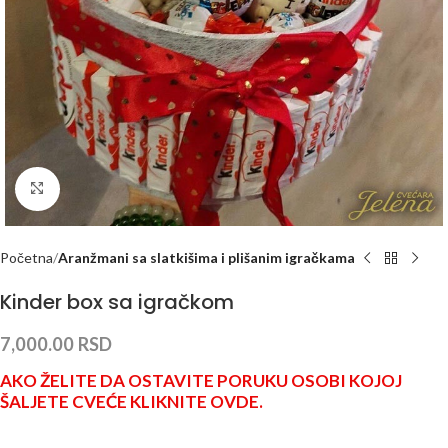
Click to enlarge
Početna
Aranžmani sa slatkišima i plišanim igračkama
Kinder box sa igračkom
7,000.00
RSD
AKO ŽELITE DA OSTAVITE PORUKU OSOBI KOJOJ
ŠALJETE CVEĆE KLIKNITE OVDE.