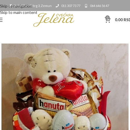
Skip to navigation
Avijatičarski trg 3, Zemun
011 307 73 77
064 646 56 47
Skip to main content
0
0.00
RS