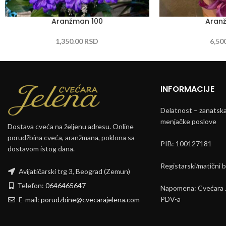
Aranžman 100
Aran
1,350.00
RSD
6,50
INFORMACIJE
Delatnost – zanatska 
menjačke poslove
Dostava cveća na željenu adresu. Online
porudžbina cveća, aranžmana, poklona sa
PIB: 100127181
dostavom istog dana.
Registarski/matični 
Avijatičarski trg 3, Beograd (Zemun)
Telefon:
0646465647
Napomena: Cvećara J
PDV-a
E-mail:
porudzbine@cvecarajelena.com