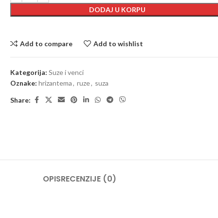
DODAJ U KORPU
Add to compare
Add to wishlist
Kategorija:
Suze i venci
Oznake:
hrizantema
,
ruze
,
suza
Share:
OPIS
RECENZIJE (0)