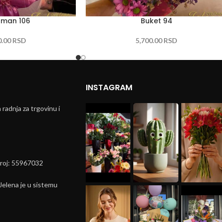
žman 106
Buket 94
0.00
RSD
5,700.00
RSD
INSTAGRAM
radnja za trgovinu i
broj: 55967032
elena je u sistemu