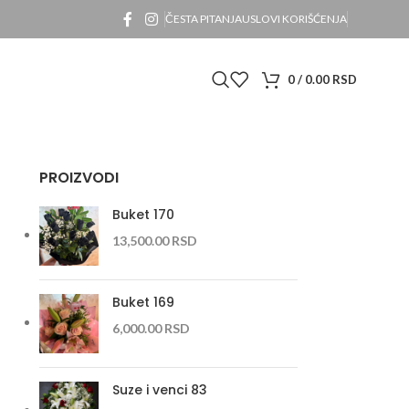
ČESTA PITANJA
USLOVI KORIŠĆENJA
0
/
0.00
RSD
PROIZVODI
Buket 170
13,500.00
RSD
Buket 169
6,000.00
RSD
Suze i venci 83