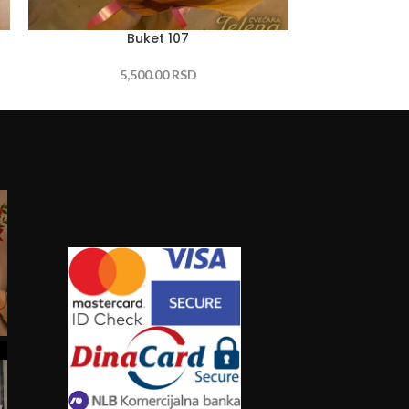
Buket 107
Su
5,500.00
RSD
7