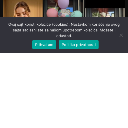
Ovaj sajt koristi kolačiće (cookies). Nastavkom korišćenja ovog
sajta saglasni ste sa našom upotrebom kolačića. Možete i
odustati.
Prihvatam
Politika privatnosti