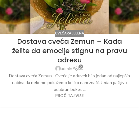
CVEĆARA JELENA
Dostava cveća Zemun – Kada
želite da emocije stignu na pravu
adresu
0
admin
Dostava cveća Zemun - Cveće je oduvek bilo jedan od najlepših
načina da nekome pokažemo koliko nam znači. Jedan pažljivo
odabran buket ...
PROČITAJ VIŠE