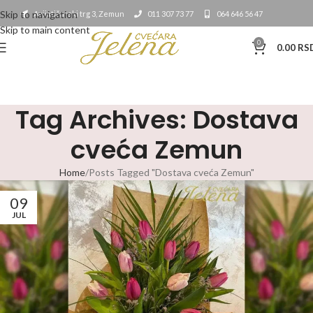
Skip to navigation
Avijatičarski trg 3, Zemun
011 307 73 77
064 646 56 47
Skip to main content
0
0.00
RS
Tag Archives: Dostava
cveća Zemun
Home
Posts Tagged "Dostava cveća Zemun"
09
JUL