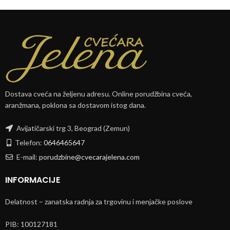
Dostava cveća na željenu adresu. Online porudžbina cveća,
aranžmana, poklona sa dostavom istog dana.
Avijatičarski trg 3, Beograd (Zemun)
Telefon:
0646465647
E-mail:
porudzbine@cvecarajelena.com
INFORMACIJE
Delatnost – zanatska radnja za trgovinu i menjačke poslove
PIB: 100127181