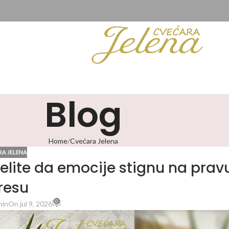
Blog
Home
Cvećara Jelena
A JELENA
lite da emocije stignu na prav
resu
0
min
On jul 9, 2026