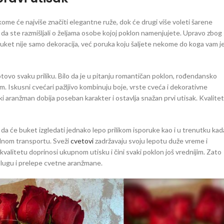
ekome će najviše značiti elegantne ruže, dok će drugi više voleti šarene
da ste razmišljali o željama osobe kojoj poklon namenjujete. Upravo zbog
buket nije samo dekoracija, već poruka koju šaljete nekome do koga vam j
ovo svaku priliku. Bilo da je u pitanju romantičan poklon, rođendansko
om. Iskusni cvećari pažljivo kombinuju boje, vrste cveća i dekorativne
i aranžman dobija poseban karakter i ostavlja snažan prvi utisak. Kvalitet
i da će buket izgledati jednako lepo prilikom isporuke kao i u trenutku kad
ilnom transportu. Sveži
cvetovi
zadržavaju svoju lepotu duže vreme i
valitetu doprinosi ukupnom utisku i čini svaki poklon još vrednijim. Zato
slugu i prelepe cvetne aranžmane.