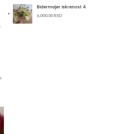
Bidermajer iskrenost 4
6,000.00
RSD
e
a