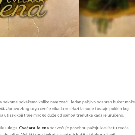
da nekome pokažemo koliko nam znači. Jedan pažljivo odabran buket može
či. Upravo zbog toga cveće nikada ne izlazi iz mode i ostaje poklon koji
vlja utisak koji traje mnogo duže od samog trenutka kada je uručeno.
liku ulogu.
Cvećara Jelena
posvećuje posebnu pažnju kvalitetu cveća,
 zadovoljan.
Veliki izbor buketa, cvetnih kutija i dekorativnih