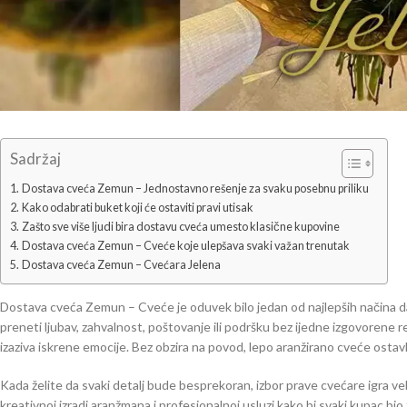
Sadržaj
Dostava cveća Zemun – Jednostavno rešenje za svaku posebnu priliku
Kako odabrati buket koji će ostaviti pravi utisak
Zašto sve više ljudi bira dostavu cveća umesto klasične kupovine
Dostava cveća Zemun – Cveće koje ulepšava svaki važan trenutak
Dostava cveća Zemun – Cvećara Jelena
Dostava cveća Zemun – Cveće je oduvek bilo jedan od najlepših načina 
preneti ljubav, zahvalnost, poštovanje ili podršku bez ijedne izgovorene re
izaziva iskrene emocije. Bez obzira na povod, lepo aranžirano cveće osta
Kada želite da svaki detalj bude besprekoran, izbor prave cvećare igra ve
kreativnoj izradi aranžmana i profesionalnoj usluzi kako bi svaki kupac bio