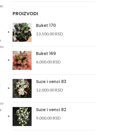
ac
PROIZVODI
Buket 170
13,500.00
RSD
a
nu
Buket 169
6,000.00
RSD
Suze i venci 83
k
12,000.00
RSD
ov
Suze i venci 82
a
9,000.00
RSD