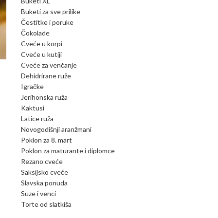
Buketi XL
Buketi za sve prilike
Čestitke i poruke
Čokolade
Cveće u korpi
Cveće u kutiji
Cveće za venčanje
Dehidrirane ruže
Igračke
Jerihonska ruža
Kaktusi
Latice ruža
Novogodišnji aranžmani
Poklon za 8. mart
Poklon za maturante i diplomce
Rezano cveće
Saksijsko cveće
Slavska ponuda
Suze i venci
Torte od slatkiša