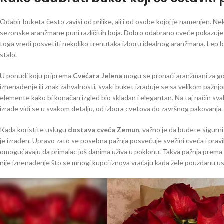
Odabir buketa često zavisi od prilike, ali i od osobe kojoj je namenjen. N
sezonske aranžmane puni različitih boja. Dobro odabrano cveće pokazuje 
toga vredi posvetiti nekoliko trenutaka izboru idealnog aranžmana. Lep 
stalo.
U ponudi koju priprema
Cvećara Jelena
mogu se pronaći aranžmani za got
iznenađenje ili znak zahvalnosti, svaki buket izrađuje se sa velikom pažnj
elemente kako bi konačan izgled bio skladan i elegantan. Na taj način svak
izrade vidi se u svakom detalju, od izbora cvetova do završnog pakovanja.
Kada koristite uslugu
dostava cveća Zemun
, važno je da budete sigurn
je izrađen. Upravo zato se posebna pažnja posvećuje svežini cveća i prav
omogućavaju da primalac još danima uživa u poklonu. Takva pažnja prema k
nije iznenađenje što se mnogi kupci iznova vraćaju kada žele pouzdanu u