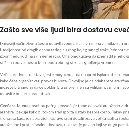
Zašto sve više ljudi bira dostavu cv
Današnji način života često ostavlja veoma malo vremena za odlazak u pr
i udaljenost od dragih osoba razlog su zbog kojeg mnogi traže jednostav
izbor među ljudima svih generacija. Ona omogućava da iznenadite nekoga ča
stiže na pravo mesto bez nepotrebnog stresa i gubljenja vremena.
Velika prednost dostave jeste mogućnost da unapred isplanirate iznenađenj
kako ćete organizovati prevoz buketa. Dovoljno je da odaberete aranžma
možete biti sigurni da će poklon biti pripremljen sa velikom pažnjom i is
ostavite besprekoran utisak.
Cvećara Jelena
posebnu pažnju posvećuje tome da svaki aranžman zadrži 
aranžira i pakuje kako bi tokom transporta ostalo besprekorno. Takav pri
trenutku kada je napravljen. Upravo sitni detalji prave veliku razliku i po
aranžmane i profesionalnu dostavu, rezultat je poklon koji se dugo pamti.