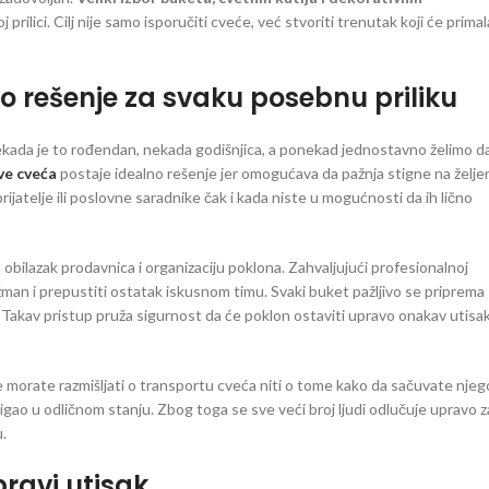
lici. Cilj nije samo isporučiti cveće, već stvoriti trenutak koji će primal
rešenje za svaku posebnu priliku
Nekada je to rođendan, nekada godišnjica, a ponekad jednostavno želimo d
ve cveća
postaje idealno rešenje jer omogućava da pažnja stigne na želje
ijatelje ili poslovne saradnike čak i kada niste u mogućnosti da ih lično
ilazak prodavnica i organizaciju poklona. Zahvaljujući profesionalnoj
žman i prepustiti ostatak iskusnom timu. Svaki buket pažljivo se priprema
 Takav pristup pruža sigurnost da će poklon ostaviti upravo onakav utisa
 morate razmišljati o transportu cveća niti o tome kako da sačuvate njeg
tigao u odličnom stanju. Zbog toga se sve veći broj ljudi odlučuje upravo z
u.
pravi utisak