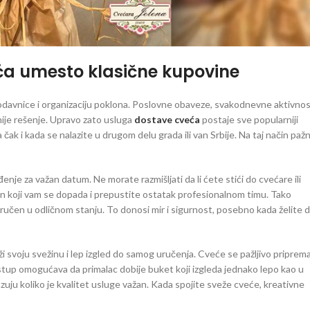
eća umesto klasične kupovine
odavnice i organizaciju poklona. Poslovne obaveze, svakodnevne aktivnos
nije rešenje. Upravo zato usluga
dostave cveća
postaje sve popularniji
k i kada se nalazite u drugom delu grada ili van Srbije. Na taj način pažn
e za važan datum. Ne morate razmišljati da li ćete stići do cvećare ili
n koji vam se dopada i prepustite ostatak profesionalnom timu. Tako
poručen u odličnom stanju. To donosi mir i sigurnost, posebno kada želite 
svoju svežinu i lep izgled do samog uručenja. Cveće se pažljivo priprema
stup omogućava da primalac dobije buket koji izgleda jednako lepo kao u
kazuju koliko je kvalitet usluge važan. Kada spojite sveže cveće, kreativne