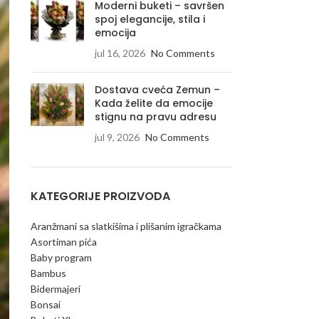
Moderni buketi – savršen
spoj elegancije, stila i
emocija
jul 16, 2026
No Comments
Dostava cveća Zemun –
Kada želite da emocije
stignu na pravu adresu
jul 9, 2026
No Comments
KATEGORIJE PROIZVODA
Aranžmani sa slatkišima i plišanim igračkama
Asortiman pića
Baby program
Bambus
Bidermajeri
Bonsai