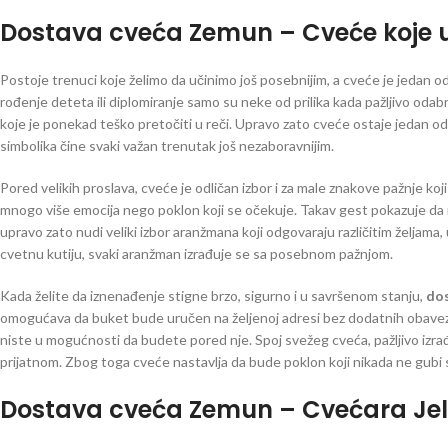
Dostava cveća Zemun –
Cveće koje 
Postoje trenuci koje želimo da učinimo još posebnijim, a cveće je jedan o
rođenje deteta ili diplomiranje samo su neke od prilika kada pažljivo od
koje je ponekad teško pretočiti u reči. Upravo zato cveće ostaje jedan od 
simbolika čine svaki važan trenutak još nezaboravnijim.
Pored velikih proslava, cveće je odličan izbor i za male znakove pažnje k
mnogo više emocija nego poklon koji se očekuje. Takav gest pokazuje da 
upravo zato nudi veliki izbor aranžmana koji odgovaraju različitim željama, 
cvetnu kutiju, svaki aranžman izrađuje se sa posebnom pažnjom.
Kada želite da iznenađenje stigne brzo, sigurno i u savršenom stanju,
dos
omogućava da buket bude uručen na željenoj adresi bez dodatnih obaveza
niste u mogućnosti da budete pored nje. Spoj svežeg cveća, pažljivo izr
prijatnom. Zbog toga cveće nastavlja da bude poklon koji nikada ne gubi 
Dostava cveća Zemun – Cvećara Je