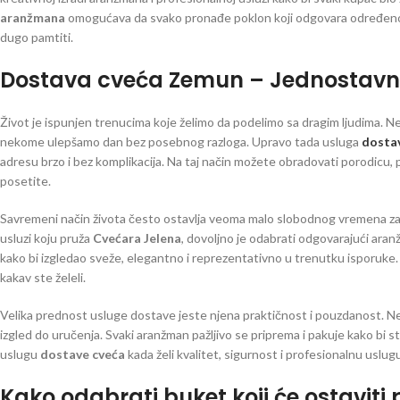
aranžmana
omogućava da svako pronađe poklon koji odgovara određenoj pri
dugo pamtiti.
Dostava cveća Zemun – Jednostavno 
Život je ispunjen trenucima koje želimo da podelimo sa dragim ljudima. 
nekome ulepšamo dan bez posebnog razloga. Upravo tada usluga
dosta
adresu brzo i bez komplikacija. Na taj način možete obradovati porodicu, pr
posetite.
Savremeni način života često ostavlja veoma malo slobodnog vremena za ob
usluzi koju pruža
Cvećara Jelena
, dovoljno je odabrati odgovarajući aran
kako bi izgledao sveže, elegantno i reprezentativno u trenutku isporuke.
kakav ste želeli.
Velika prednost usluge dostave jeste njena praktičnost i pouzdanost. Ne
izgled do uručenja. Svaki aranžman pažljivo se priprema i pakuje kako bi s
uslugu
dostave cveća
kada želi kvalitet, sigurnost i profesionalnu uslug
Kako odabrati buket koji će ostaviti 