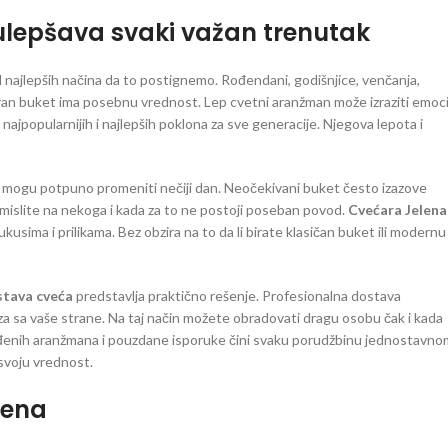
ulepšava svaki važan trenutak
d najlepših načina da to postignemo. Rođendani, godišnjice, venčanja,
abran buket ima posebnu vrednost. Lep cvetni aranžman može izraziti emoci
najpopularnijih i najlepših poklona za sve generacije. Njegova lepota i
oji mogu potpuno promeniti nečiji dan. Neočekivani buket često izazove
mislite na nekoga i kada za to ne postoji poseban povod.
Cvećara Jelena
ukusima i prilikama. Bez obzira na to da li birate klasičan buket ili modernu
tava cveća
predstavlja praktično rešenje. Profesionalna dostava
 sa vaše strane. Na taj način možete obradovati dragu osobu čak i kada
ađenih aranžmana i pouzdane isporuke čini svaku porudžbinu jednostavnom
svoju vrednost.
lena