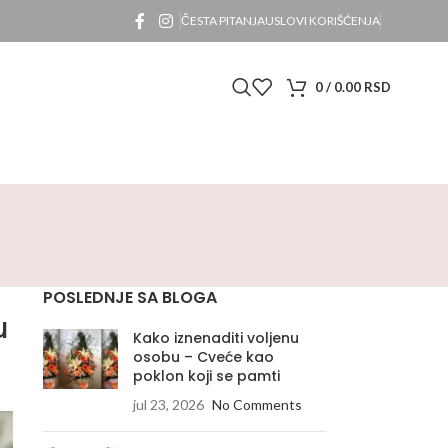
ČESTA PITANJA
USLOVI KORIŠĆENJA
0
/
0.00
RSD
POSLEDNJE SA BLOGA
u
Kako iznenaditi voljenu
osobu – Cveće kao
poklon koji se pamti
jul 23, 2026
No Comments