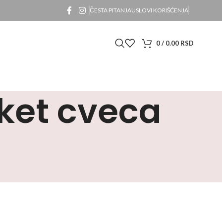
ČESTA PITANJA
USLOVI KORIŠĆENJA
0
/
0.00
RSD
uket cveca