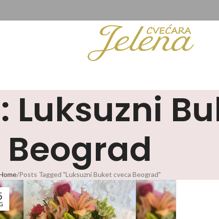
: Luksuzni B
Beograd
Home
Posts Tagged "Luksuzni Buket cveca Beograd"
5
G