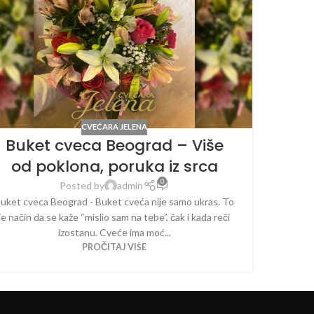
CVEĆARA JELENA
Buket cveca Beograd – Više
od poklona, poruka iz srca
0
Posted by
admin
uket cveca Beograd - Buket cveća nije samo ukras. To
je način da se kaže “mislio sam na tebe”, čak i kada reči
izostanu. Cveće ima moć...
PROČITAJ VIŠE