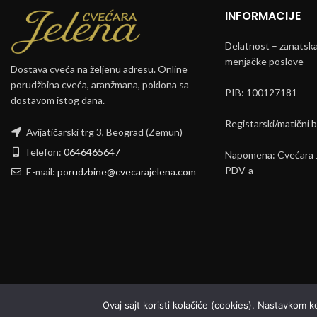
INFORMACIJE
Delatnost – zanatska 
menjačke poslove
Dostava cveća na željenu adresu. Online
porudžbina cveća, aranžmana, poklona sa
PIB: 100127181
dostavom istog dana.
Registarski/matični 
Avijatičarski trg 3, Beograd (Zemun)
Telefon:
0646465647
Napomena: Cvećara J
PDV-a
E-mail:
porudzbine@cvecarajelena.com
Ovaj sajt koristi kolačiće (cookies). Nastavkom 