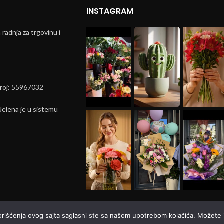
INSTAGRAM
radnja za trgovinu i
broj: 55967032
elena je u sistemu
korišćenja ovog sajta saglasni ste sa našom upotrebom kolačića. Možete i