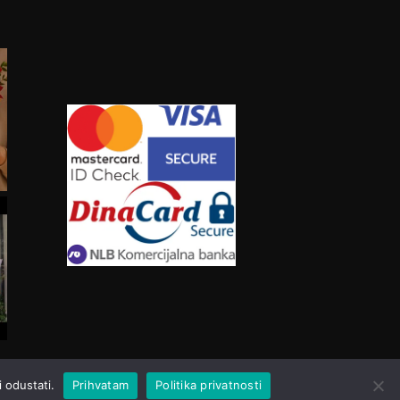
 odustati.
Prihvatam
Politika privatnosti