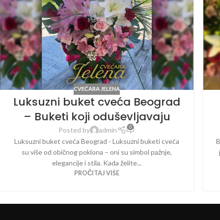
CVEĆARA JELENA
Luksuzni buket cveća Beograd
– Buketi koji oduševljavaju
0
Posted by
admin
Luksuzni buket cveća Beograd - Luksuzni buketi cveća
B
su više od običnog poklona – oni su simbol pažnje,
elegancije i stila. Kada želite...
PROČITAJ VIŠE