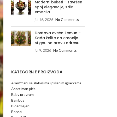
Moderni buketi – savršen
spoj elegancije, stila i
emocija
jul 16, 2026
No Comments
Dostava cveća Zemun –
Kada želite da emocije
stignu na pravu adresu
jul 9, 2026
No Comments
KATEGORIJE PROIZVODA
Aranžmani sa slatkišima i plišanim igračkama
Asortiman pića
Baby program
Bambus
Bidermajeri
Bonsai