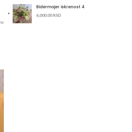
Bidermajer iskrenost 4
6,000.00
RSD
ma