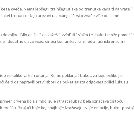
uketa cveća
. Nema lepšeg i trajnijeg utiska od trenutka kada ti na vrata ili
 Takvi trenuci ostaju urezani u sećanje i često znače više od same
dovoljne. Bilo da želiš da kažeš “Izvini” ili “Volim te”, buket može pomoći 
me i dodatno ojača veze, čineći komunikaciju između ljudi iskrenijom i
liš o nekoliko važnih pitanja. Kome poklanjaš buket, za koju priliku je
će ti da napraviš pravi izbor i da buket zaista odgovara prilici i ukusu
rimer, crvena boja simbolizuje strast i ljubav, bela označava čistoću i
irenošću. Birajući boje koje najbolje izražavaju tvoje emocije, buket posta