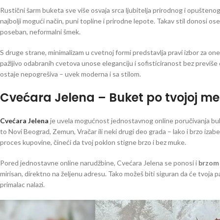
Rustični šarm buketa sve više osvaja srca ljubitelja prirodnog i opuštenog
najbolji mogući način, puni topline i prirodne lepote. Takav stil donosi os
poseban, neformalni šmek.
S druge strane, minimalizam u cvetnoj formi predstavlja pravi izbor za one
pažljivo odabranih cvetova unose eleganciju i sofisticiranost bez previše d
ostaje nepogrešiva – uvek moderna i sa stilom.
Cvećara Jelena – Buket po tvojoj me
Cvećara Jelena
je uvela mogućnost jednostavnog online poručivanja buke
to Novi Beograd, Zemun, Vračar ili neki drugi deo grada – lako i brzo iza
proces kupovine, čineći da tvoj poklon stigne brzo i bez muke.
Pored jednostavne online narudžbine, Cvećara Jelena se ponosi i
brzom
mirisan, direktno na željenu adresu. Tako možeš biti siguran da će tvoja p
primalac nalazi.