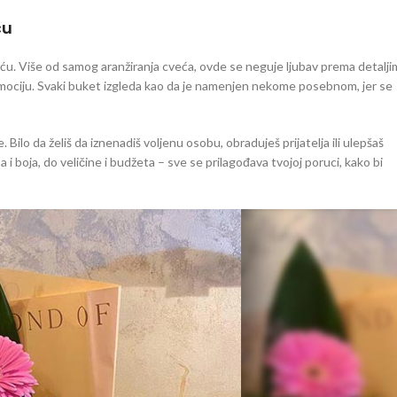
ču
. Više od samog aranžiranja cveća, ovde se neguje ljubav prema detalji
li emociju. Svaki buket izgleda kao da je namenjen nekome posebnom, jer se
lo da želiš da iznenadiš voljenu osobu, obraduješ prijatelja ili ulepšaš
 i boja, do veličine i budžeta – sve se prilagođava tvojoj poruci, kako bi