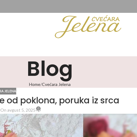
Blog
Home
Cvećara Jelena
A JELENA
 od poklona, poruka iz srca
0
n
On avgust 5, 2025