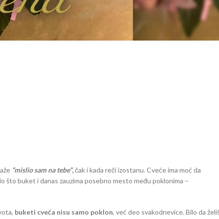
kaže
“mislio sam na tebe”
,
čak i kada reči izostanu. Cveće ima moć da
 čudo što buket i danas zauzima posebno mesto među poklonima –
vota,
buketi cveća nisu samo poklon
, već deo svakodnevice. Bilo da želi