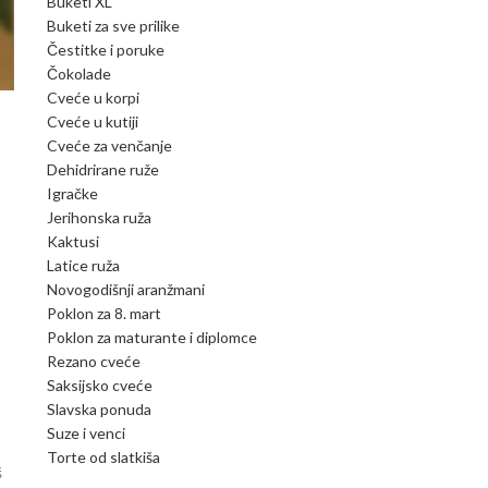
Buketi XL
Buketi za sve prilike
Čestitke i poruke
Čokolade
Cveće u korpi
Cveće u kutiji
Cveće za venčanje
Dehidrirane ruže
Igračke
Jerihonska ruža
Kaktusi
Latice ruža
Novogodišnji aranžmani
Poklon za 8. mart
Poklon za maturante i diplomce
Rezano cveće
Saksijsko cveće
Slavska ponuda
Suze i venci
Torte od slatkiša
š