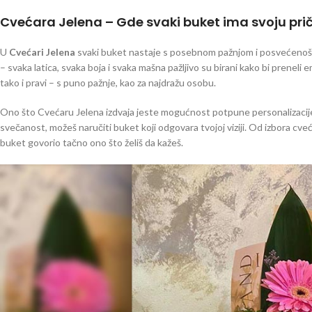
Cvećara Jelena – Gde svaki buket ima svoju pri
U
Cvećari Jelena
svaki buket nastaje s posebnom pažnjom i posvećenošću
– svaka latica, svaka boja i svaka mašna pažljivo su birani kako bi prene
tako i pravi – s puno pažnje, kao za najdražu osobu.
Ono što Cvećaru Jelena izdvaja jeste mogućnost potpune personalizacije. Bi
svečanost, možeš naručiti buket koji odgovara tvojoj viziji. Od izbora cveća
buket govorio tačno ono što želiš da kažeš.