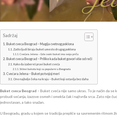
Sadržaj
Buket cveca Beograd – Magija cvetnog poklona
Zašto ljudi biraju buket umesto drugog poklona
Cvećara Jelena – Gde svaki buket ima svoju priču
Buket cveca Beograd – Prilike kada buket govori više od reči
Kako da izabereš pravi buket cveća
Stilovi buketa koji su popularni u Beogradu
Cvećara Jelena – Buket po tvojoj meri
Ono najbolje čeka na kraju – Buket koji ostavlja bez daha
Buket cveca Beograd
– Buket cveća nije samo ukras. To je način da se 
probudi sećanja, izazove osmeh i omekša čak i najtvrđa srca. Zato nije
jednostavan, a tako snažan.
U Beogradu, gradu u kojem se tradicija prepliće sa savremenim ritmom ži