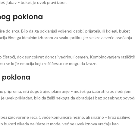
š ljubav – buket je uvek pravi izbor.
nog poklona
do srca. Bilo da ga poklanjaš voljenoj osobi, prijatelju ili kolegi, buket
cija čine ga idealnim izborom za svaku priliku, jer se kroz cveće osećanja
ri o čistoći, dok suncokret donosi vedrinu i osmeh. Kombinovanjem različiti
emu se krije emocija koju reči često ne mogu da izraze.
g poklona
u pripremu, niti dugotrajno planiranje – možeš ga izabrati u poslednjem
o je uvek prikladan, bilo da želiš nekoga da obraduješ bez posebnog povod
ču bez izgovorene reči. Cveće komunicira nežno, ali snažno – kroz pažljivo
 buketi nikada ne izlaze iz mode, već se uvek iznova vraćaju kao