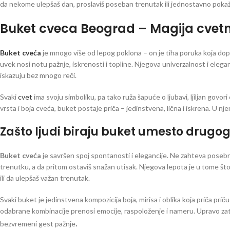
da nekome ulepšaš dan, proslaviš poseban trenutak ili jednostavno pokaže
Buket cveca Beograd – Magija cvet
Buket cveća
je mnogo više od lepog poklona – on je tiha poruka koja dopire 
uvek nosi notu pažnje, iskrenosti i topline. Njegova univerzalnost i elegan
iskazuju bez mnogo reči.
Svaki
cvet
ima svoju simboliku, pa tako ruža šapuće o ljubavi, ljiljan govo
vrsta i boja cveća, buket postaje priča – jedinstvena, lična i iskrena. U nj
Zašto ljudi biraju buket umesto drugo
Buket cveća
je savršen spoj spontanosti i elegancije. Ne zahteva posebn
trenutku, a da pritom ostaviš snažan utisak. Njegova lepota je u tome št
ili da ulepšaš važan trenutak.
Svaki buket je jedinstvena kompozicija boja, mirisa i oblika koja priča pri
odabrane kombinacije prenosi emocije, raspoloženje i nameru. Upravo zato
.
bezvremeni gest pažnje