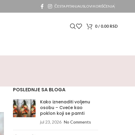
ČESTA PITANJA
USLOVI KORIŠĆENJA
0
/
0.00
RSD
POSLEDNJE SA BLOGA
Kako iznenaditi voljenu
osobu – Cveće kao
poklon koji se pamti
jul 23, 2026
No Comments