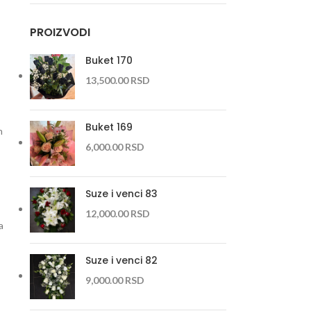
PROIZVODI
Buket 170
13,500.00
RSD
Buket 169
h
6,000.00
RSD
Suze i venci 83
12,000.00
RSD
a
Suze i venci 82
9,000.00
RSD