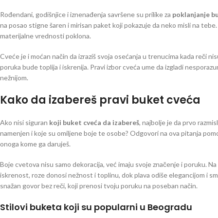
Rođendani, godišnjice i iznenađenja savršene su prilike za
poklanjanje b
na posao stigne šaren i mirisan paket koji pokazuje da neko misli na tebe.
materijalne vrednosti poklona.
Cveće je i moćan način da izraziš svoja osećanja u trenucima kada reči nisu 
poruka bude toplija i iskrenija. Pravi izbor cveća ume da izgladi nesporazu
nežnijom.
Kako da izabereš pravi buket cveća
Ako nisi siguran
koji buket cveća da izabereš
, najbolje je da prvo razmis
namenjen i koje su omiljene boje te osobe? Odgovori na ova pitanja pomoći 
onoga kome ga daruješ.
Boje cvetova nisu samo dekoracija, već imaju svoje značenje i poruku. Na p
iskrenost, roze donosi nežnost i toplinu, dok plava odiše elegancijom i sm
snažan govor bez reči, koji prenosi tvoju poruku na poseban način.
Stilovi buketa koji su popularni u Beogradu