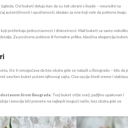
 izgleda. Ovi buketi deluju kao da su tek ubrani s livade – neuredni na
ećaj autentičnosti i opuštenosti, idealan za one koji vole da poklone imaju
 koji preferiraju jednostavnost i diskretnost. Mali buketi sa samo nekolik
etalja. Za poslovne poklone ili formalne prilike, klasična elegancija buket
ri
ta, što ti omogućava da bez obzira gde se nalaziš u Beogradu – bilo da j
bereš savršen buket putem njihovog sajta. Ova opcija štedi vreme i olakšav
 dostavom širom Beograda
. Tvoj buket stiže svež, pažljivo upakovan i
ažnja i emocija biti prenete na najlepši mogući način, bez obzira gde se