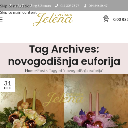
Skip to navigation
Avijatičarski trg 3, Zemun
011 307 73 77
064 646 56 47
Skip to main content
0
0.00
RS
Tag Archives:
novogodišnja euforija
Home
Posts Tagged "novogodišnja euforija"
31
DEC