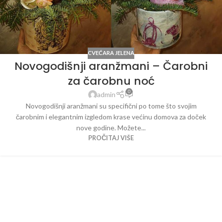
CVEĆARA JELENA
Novogodišnji aranžmani – Čarobni
za čarobnu noć
0
admin
Novogodišnji aranžmani su specifični po tome što svojim
čarobnim i elegantnim izgledom krase većinu domova za doček
nove godine. Možete...
PROČITAJ VIŠE