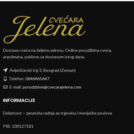
Dostava cveća na željenu adresu. Online porudžbina cveća,
aranžmana, poklona sa dostavom istog dana.
Avijatičarski trg 3, Beograd (Zemun)
Telefon:
0646465647
E-mail:
porudzbine@cvecarajelena.com
INFORMACIJE
Delatnost – zanatska radnja za trgovinu i menjačke poslove
PIB: 100127181