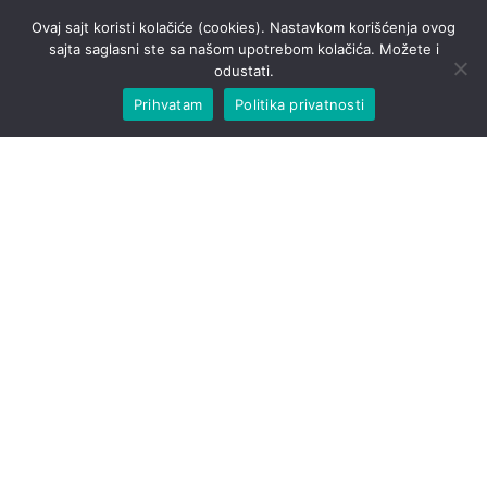
Ovaj sajt koristi kolačiće (cookies). Nastavkom korišćenja ovog
sajta saglasni ste sa našom upotrebom kolačića. Možete i
odustati.
Prihvatam
Politika privatnosti