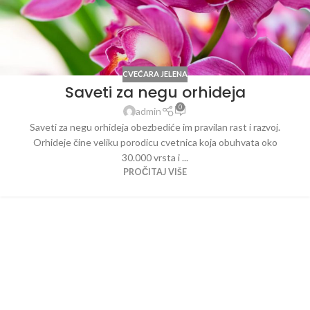
CVEĆARA JELENA
Saveti za negu orhideja
0
admin
Saveti za negu orhideja obezbediće im pravilan rast i razvoj.
Orhideje čine veliku porodicu cvetnica koja obuhvata oko
30.000 vrsta i ...
PROČITAJ VIŠE