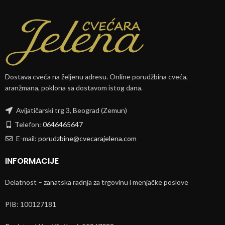
Dostava cveća na željenu adresu. Online porudžbina cveća,
aranžmana, poklona sa dostavom istog dana.
Avijatičarski trg 3, Beograd (Zemun)
Telefon:
0646465647
E-mail:
porudzbine@cvecarajelena.com
INFORMACIJE
Delatnost – zanatska radnja za trgovinu i menjačke poslove
PIB: 100127181