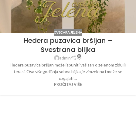
CVEĆARA JELENA
Hedera puzavica bršljan –
Svestrana biljka
0
admin
Hedera puzavica bršljan može ispuniti vaš san o zelenom zidu ili
terasi. Ova višegodišnja sobna biljka je zimzelena i može se
uzgajati ...
PROČITAJ VIŠE