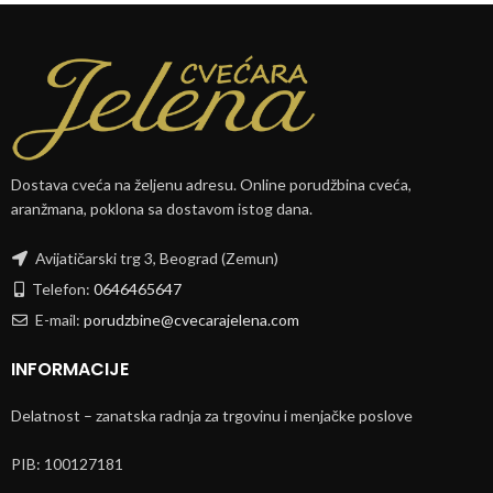
Dostava cveća na željenu adresu. Online porudžbina cveća,
aranžmana, poklona sa dostavom istog dana.
Avijatičarski trg 3, Beograd (Zemun)
Telefon:
0646465647
E-mail:
porudzbine@cvecarajelena.com
INFORMACIJE
Delatnost – zanatska radnja za trgovinu i menjačke poslove
PIB: 100127181