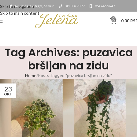
Skip to navigation
Avijatičarski trg 3, Zemun
011 307 73 77
064 646 56 47
Skip to main content
0
0.00
RS
Tag Archives: puzavica
bršljan na zidu
Home
Posts Tagged "puzavica bršljan na zidu"
23
OKT