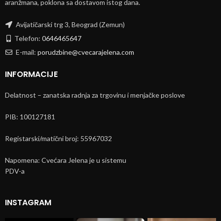
aranžmana, poklona sa dostavom istog dana.
Avijatičarski trg 3, Beograd (Zemun)
Telefon:
0646465647
E-mail:
porudzbine@cvecarajelena.com
INFORMACIJE
Delatnost – zanatska radnja za trgovinu i menjačke poslove
PIB: 100127181
Registarski/matični broj: 55967032
Napomena: Cvećara Jelena je u sistemu
PDV-a
INSTAGRAM