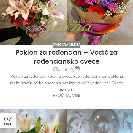
CVEĆARA JELENA
Poklon za rođendan – Vodič za
rođendansko cveće
0
admin
Poklon za rođendan - Slanje cveća kao rođendanskog poklona
može izraziti toliko osećanja bez izgovaranja ijedne reči. Cveće
ima ovu ...
PROČITAJ VIŠE
07
OKT