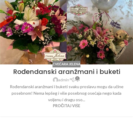
CVEĆARA JELENA
Rođendanski aranžmani i buketi
0
admin
Rođendanski aranžmani i buketi svaku proslavu mogu da učine
posebnom! Nema lepšeg i više posebnog osećaja nego kada
voljenu i dragu oso...
PROČITAJ VIŠE