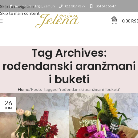
Skip to navigation
Avijatičarski trg 3, Zemun
011 307 73 77
064 646 56 47
Skip to main content
0
0.00
RS
Tag Archives:
rođendanski aranžmani
i buketi
Home
Posts Tagged "rođendanski aranžmani i buketi"
26
JUN