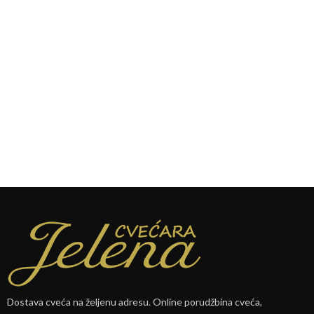
Dostava cveća na željenu adresu. Online porudžbina cveća,