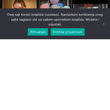
Ovaj sajt koristi kolačiće (cookies). Nastavkom korišćenja ovog
sajta saglasni ste sa našom upotrebom kolačića. Možete i
odustati.
Prihvatam
Politika privatnosti