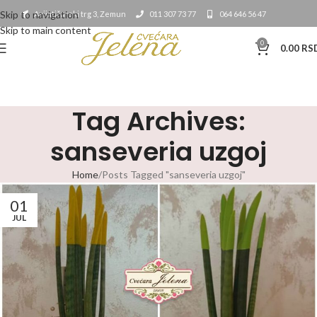
Skip to navigation
Avijatičarski trg 3, Zemun
011 307 73 77
064 646 56 47
Skip to main content
0
0.00
RS
Tag Archives:
sanseveria uzgoj
Home
Posts Tagged "sanseveria uzgoj"
01
JUL