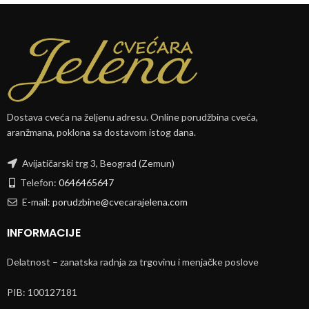
Dostava cveća na željenu adresu. Online porudžbina cveća,
aranžmana, poklona sa dostavom istog dana.
Avijatičarski trg 3, Beograd (Zemun)
Telefon:
0646465647
E-mail:
porudzbine@cvecarajelena.com
INFORMACIJE
Delatnost – zanatska radnja za trgovinu i menjačke poslove
PIB: 100127181