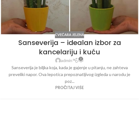
CVEĆARA JELENA
Sanseverija – idealan izbor za
kancelariju i kuću
0
admin
Sanseverija je biljka koja, kada je gajenje u pitanju, ne zahteva
preveliki napor. Ova lepotica prepoznatljivog izgleda u narodu je
poz...
PROČITAJ VIŠE