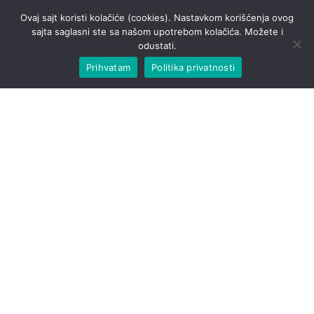
Ovaj sajt koristi kolačiće (cookies). Nastavkom korišćenja ovog
sajta saglasni ste sa našom upotrebom kolačića. Možete i
odustati.
Prihvatam
Politika privatnosti