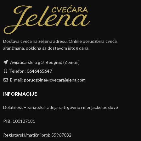
Dostava cveća na željenu adresu. Online porudžbina cveća,
aranžmana, poklona sa dostavom istog dana.
Avijatičarski trg 3, Beograd (Zemun)
Telefon:
0646465647
E-mail:
porudzbine@cvecarajelena.com
INFORMACIJE
Delatnost – zanatska radnja za trgovinu i menjačke poslove
PIB: 100127181
Registarski/matični broj: 55967032