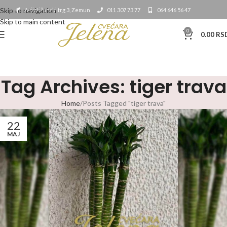
Skip to navigation
Avijatičarski trg 3, Zemun
011 307 73 77
064 646 56 47
Skip to main content
0
0.00
RS
Tag Archives: tiger trava
Home
Posts Tagged "tiger trava"
22
MAJ