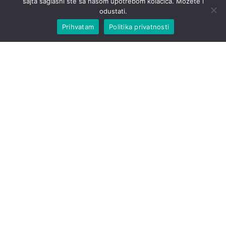
sajta saglasni ste sa našom upotrebom kolačića. Možete i
odustati.
Prihvatam
Politika privatnosti