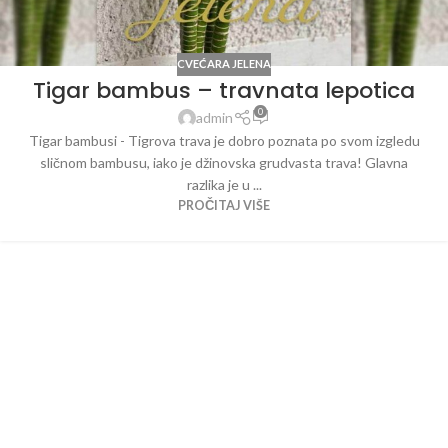
CVEĆARA JELENA
Tigar bambus – travnata lepotica
0
admin
Tigar bambusi - Tigrova trava je dobro poznata po svom izgledu
sličnom bambusu, iako je džinovska grudvasta trava! Glavna
razlika je u ...
PROČITAJ VIŠE