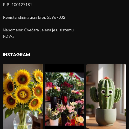
PIB: 100127181
Registarski/matični broj: 55967032
Napomena: Cvećara Jelena je u sistemu
PDV-a
INSTAGRAM