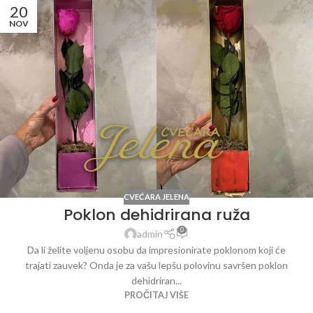
20
NOV
CVEĆARA JELENA
Poklon dehidrirana ruža
0
admin
Da li želite voljenu osobu da impresionirate poklonom koji će
trajati zauvek? Onda je za vašu lepšu polovinu savršen poklon
dehidriran...
PROČITAJ VIŠE