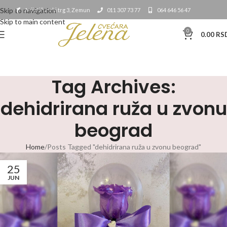
Skip to navigation
Avijatičarski trg 3, Zemun
011 307 73 77
064 646 56 47
Skip to main content
0
0.00
RS
Tag Archives:
dehidrirana ruža u zvonu
beograd
Home
Posts Tagged "dehidrirana ruža u zvonu beograd"
25
JUN