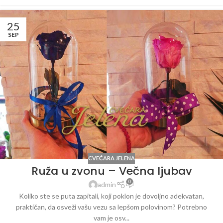
25
SEP
CVEĆARA JELENA
Ruža u zvonu – Večna ljubav
0
admin
Koliko ste se puta zapitali, koji poklon je dovoljno adekvatan,
praktičan, da osveži vašu vezu sa lepšom polovinom? Potrebno
vam je osv...