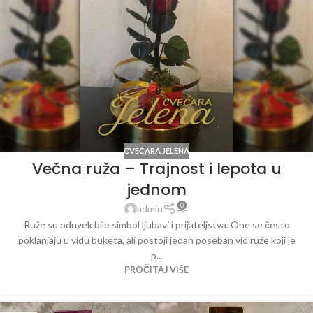
CVEĆARA JELENA
Večna ruža – Trajnost i lepota u
jednom
0
admin
Ruže su oduvek bile simbol ljubavi i prijateljstva. One se često
poklanjaju u vidu buketa, ali postoji jedan poseban vid ruže koji je
p...
PROČITAJ VIŠE